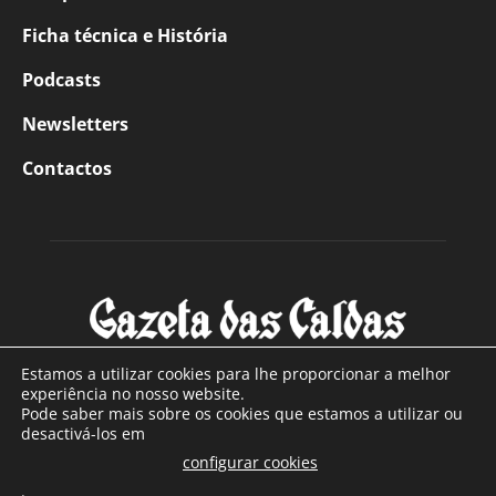
Ficha técnica e História
Podcasts
Newsletters
Contactos
Estamos a utilizar cookies para lhe proporcionar a melhor
experiência no nosso website.
Pode saber mais sobre os cookies que estamos a utilizar ou
SOBRE NÓS
desactivá-los em
configurar cookies
Com sede nas Caldas da Rainha e mais de 90 anos de
.
existência, é o jornal regional com maior número de leitores