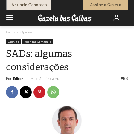
Anuncie Connosco
Assine a Gazeta
Início
Opinião
Opinião
Rubricas Semanais
SADs: algumas
considerações
Por
Editor 1
-
0
25 de Janeiro, 2024