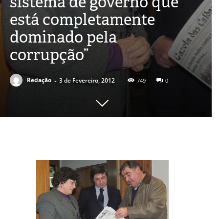
sistema de governo que
está completamente
dominado pela
corrupção”
-
Redação
3 de Fevereiro, 2012
749
0