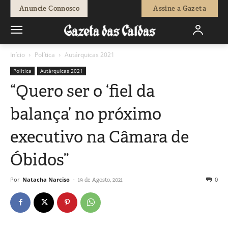
Anuncie Connosco
Assine a Gazeta
Início
Política
Autárquicas 2021
Política
Autárquicas 2021
“Quero ser o ‘fiel da
balança’ no próximo
executivo na Câmara de
Óbidos”
Por
Natacha Narciso
-
0
19 de Agosto, 2021