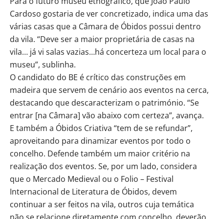
Para o futuro museu etnográfico, que João Paulo
Cardoso gostaria de ver concretizado, indica uma das
várias casas que a Câmara de Óbidos possui dentro
da vila. “Deve ser a maior proprietária de casas na
vila… já vi salas vazias…há concerteza um local para o
museu”, sublinha.
O candidato do BE é crítico das construções em
madeira que servem de cenário aos eventos na cerca,
destacando que descaracterizam o património. “Se
entrar [na Câmara] vão abaixo com certeza”, avança.
E também a Óbidos Criativa “tem de se refundar”,
aproveitando para dinamizar eventos por todo o
concelho. Defende também um maior critério na
realização dos eventos. Se, por um lado, considera
que o Mercado Medieval ou o Folio – Festival
Internacional de Literatura de Óbidos, devem
continuar a ser feitos na vila, outros cuja temática
não se relacione diretamente com concelho, deverão