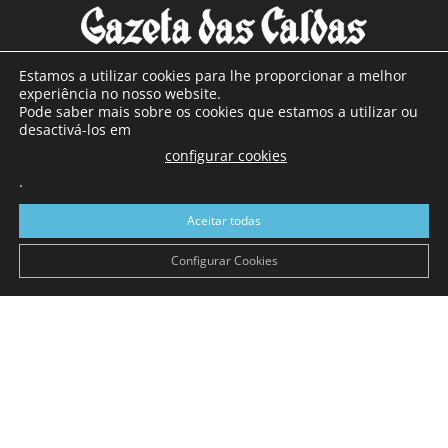
Estamos a utilizar cookies para lhe proporcionar a melhor
experiência no nosso website.
Pode saber mais sobre os cookies que estamos a utilizar ou
SOBRE NÓS
desactivá-los em
configurar cookies
Com sede nas Caldas da Rainha e mais de 90 anos de
existência, é o jornal regional com maior número de leitores
.
a sul de distrito de Leiria, com mais de 40.000 leitores por
Aceitar todas
toda a região Oeste. Jornal com distribuição em Portugal
Continental e assinatura online.
Configurar Cookies
SIGA-NOS
© Gazeta das Caldas - 2026