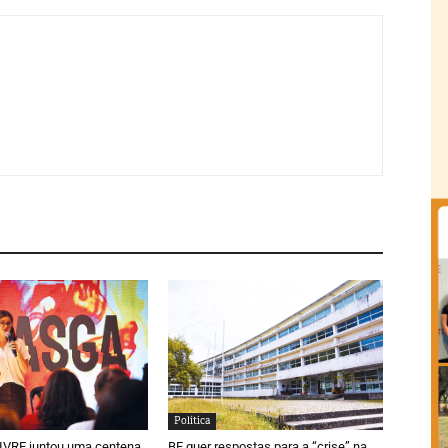
Política
LIVRE juntou uma centena
BE quer respostas para a “crise” na