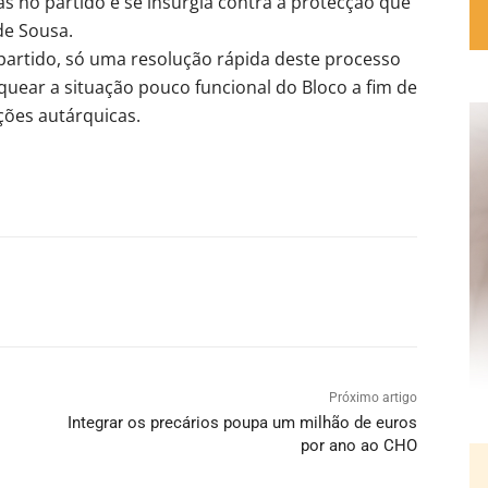
s no partido e se insurgia contra a protecção que
 de Sousa.
 partido, só uma resolução rápida deste processo
uear a situação pouco funcional do Bloco a fim de
ções autárquicas.
Próximo artigo
o
Integrar os precários poupa um milhão de euros
por ano ao CHO