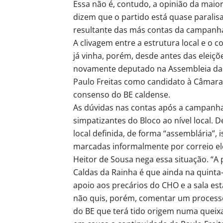
Essa não é, contudo, a opinião da maior
dizem que o partido está quase paralis
resultante das más contas da campanha 
A clivagem entre a estrutura local e o c
já vinha, porém, desde antes das eleiçõ
novamente deputado na Assembleia da R
Paulo Freitas como candidato à Câmar
consenso do BE caldense.
As dúvidas nas contas após a campanha
simpatizantes do Bloco ao nível local.
local definida, de forma “assemblária”, 
marcadas informalmente por correio ele
Heitor de Sousa nega essa situação. “A 
Caldas da Rainha é que ainda na quinta-
apoio aos precários do CHO e a sala esta
não quis, porém, comentar um processo
do BE que terá tido origem numa quei