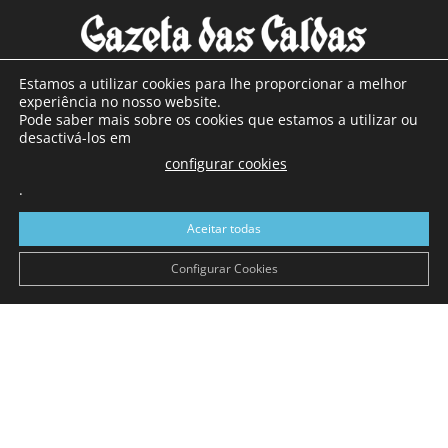
Estamos a utilizar cookies para lhe proporcionar a melhor
experiência no nosso website.
Pode saber mais sobre os cookies que estamos a utilizar ou
SOBRE NÓS
desactivá-los em
configurar cookies
Com sede nas Caldas da Rainha e mais de 90 anos de
.
existência, é o jornal regional com maior número de leitores
a sul de distrito de Leiria, com mais de 40.000 leitores por
Aceitar todas
toda a região Oeste. Jornal com distribuição em Portugal
Continental e assinatura online.
Configurar Cookies
SIGA-NOS
© Gazeta das Caldas - 2026