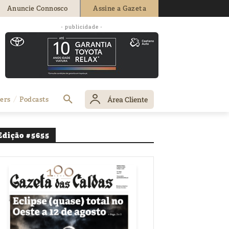
Anuncie Connosco
Assine a Gazeta
- publicidade -
 extintas
Área Cliente
ers
Podcasts
Edição #5655