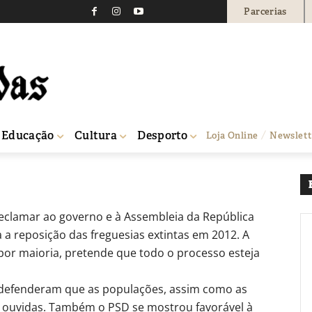
Parcerias
eposição das freguesias
604
0
Educação
Cultura
Desporto
Loja Online
Newslett
reclamar ao governo e à Assembleia da República
a a reposição das freguesias extintas em 2012. A
or maioria, pretende que todo o processo esteja
 defenderam que as populações, assim como as
r ouvidas. Também o PSD se mostrou favorável à