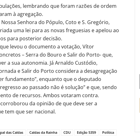
populações, lembrando que foram razões de ordem
evaram à agregação.
 Nossa Senhora do Pópulo, Coto e S. Gregório,
criada uma lei para as novas freguesias e apelou ao
os para posterior decisão.
ue levou o documento a votação, Vítor
ncretos – Serra do Bouro e Salir do Porto- que,
ver a sua autonomia. Já Arnaldo Custódio,
ornada e Salir do Porto considera a desagregação
uer fundamento”, enquanto que o deputado
“regresso ao passado não é solução” e que, sendo
ento de recursos. Ambos votaram contra.
, corroborou da opinião de que deve ser a
e tem que ser nacional.
pal das Caldas
Caldas da Rainha
CDU
Edição 5359
Política