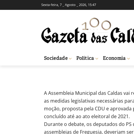
Sexta-feira, 7 _ Agosto _ 2026, 15:47
POLÍTICA
CDU pretende r
-
Fátima Ferreira
3 de Dezembro, 2020
Sociedade
Política
Economia
Início
Política
CDU pretende reposição das freguesias extintas
A Assembleia Municipal das Caldas vai 
as medidas legislativas necessárias par
moção, proposta pela CDU e aprovada p
concluído até ao ato eleitoral de 2021.
Durante o debate, os deputados do PS
assembleias de Freguesia, deveriam se