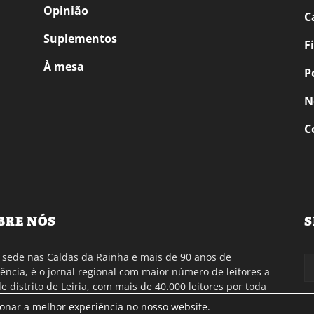
Opinião
C
Suplementos
F
À mesa
P
N
C
BRE NÓS
S
sede nas Caldas da Rainha e mais de 90 anos de
tência, é o jornal regional com maior número de leitores a
de distrito de Leiria, com mais de 40.000 leitores por toda
gião Oeste. Jornal com distribuição em Portugal
ionar a melhor experiência no nosso website.