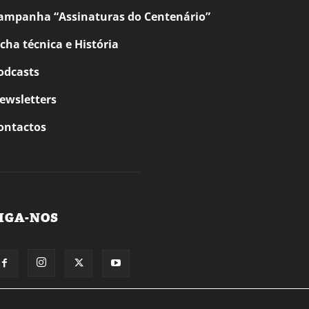
ampanha “Assinaturas do Centenário”
icha técnica e História
odcasts
ewsletters
ontactos
IGA-NOS