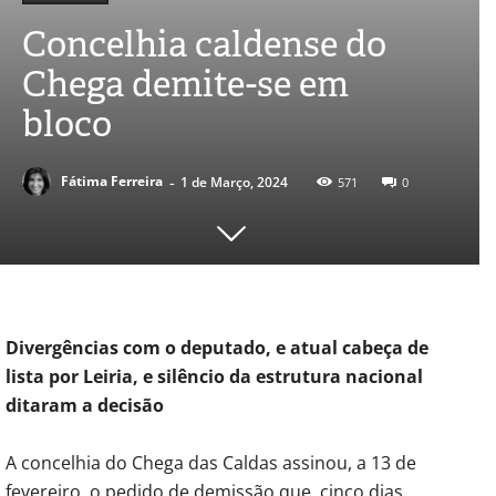
Concelhia caldense do
Chega demite-se em
bloco
-
Fátima Ferreira
1 de Março, 2024
571
0
Divergências com o deputado, e atual cabeça de
lista por Leiria, e silêncio da estrutura nacional
ditaram a decisão
A concelhia do Chega das Caldas assinou, a 13 de
fevereiro, o pedido de demissão que, cinco dias