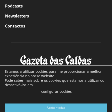
Podcasts
Newsletters
Contactos
Estamos a utilizar cookies para lhe proporcionar a melhor
experiência no nosso website.
Pode saber mais sobre os cookies que estamos a utilizar ou
SOBRE NÓS
desactivá-los em
configurar cookies
Com sede nas Caldas da Rainha e mais de 90 anos de
.
existência, é o jornal regional com maior número de leitores
a sul de distrito de Leiria, com mais de 40.000 leitores por
Aceitar todas
toda a região Oeste. Jornal com distribuição em Portugal