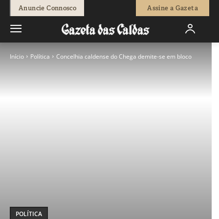
Anuncie Connosco
Assine a Gazeta
Início
Política
Concelhia caldense do Chega demite-se em bloco
POLÍTICA