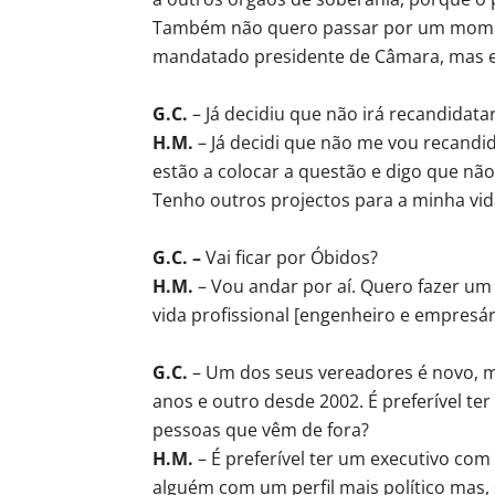
Também não quero passar por um momen
mandatado presidente de Câmara, mas está
G.C.
– Já decidiu que não irá recandidata
H.M.
– Já decidi que não me vou recandid
estão a colocar a questão e digo que não
Tenho outros projectos para a minha vid
G.C. –
Vai ficar por Óbidos?
H.M.
– Vou andar por aí. Quero fazer um 
vida profissional [engenheiro e empresári
G.C.
– Um dos seus vereadores é novo, m
anos e outro desde 2002. É preferível te
pessoas que vêm de fora?
H.M.
– É preferível ter um executivo com
alguém com um perfil mais político mas