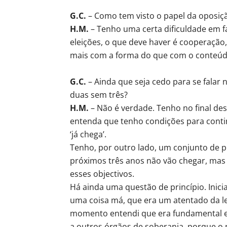
G.C.
– Como tem visto o papel da oposiç
H.M.
– Tenho uma certa dificuldade em f
eleições, o que deve haver é cooperaçã
mais com a forma do que com o conteúd
G.C.
– Ainda que seja cedo para se falar
duas sem três?
H.M.
– Não é verdade. Tenho no final de
entenda que tenho condições para contin
‘já chega’.
Tenho, por outro lado, um conjunto de p
próximos três anos não vão chegar, mas
esses objectivos.
Há ainda uma questão de princípio. Inic
uma coisa má, que era um atentado da l
momento entendi que era fundamental e 
a outros órgãos de soberania, porque o p