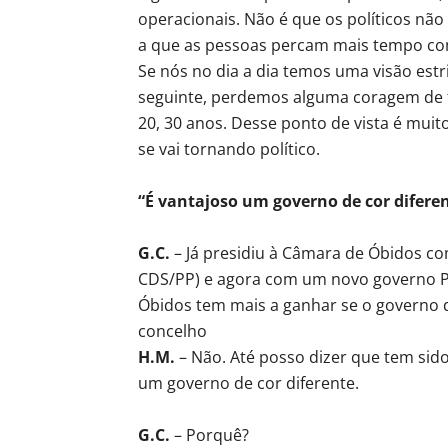
operacionais. Não é que os políticos não
a que as pessoas percam mais tempo com
Se nós no dia a dia temos uma visão est
seguinte, perdemos alguma coragem de f
20, 30 anos. Desse ponto de vista é mu
se vai tornando político.
“É vantajoso um governo de cor difere
G.C.
– Já presidiu à Câmara de Óbidos c
CDS/PP) e agora com um novo governo PS.
Óbidos tem mais a ganhar se o governo 
concelho
H.M.
– Não. Até posso dizer que tem sid
um governo de cor diferente.
G.C.
– Porquê?