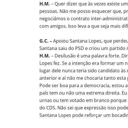
H.M.
– Quer dizer que às vezes existe um
pessoas. Não me posso esquecer que, pr
negociámos o contrato inter-administrati
com amigos. Isso leva a que seja mais difí
G.C. –
Apoiou Santana Lopes, que perdeu 
Santana saiu do PSD e criou um partido 
H.M.
– Desilusão é uma palavra forte. Di
Lopes fez. Se a intenção era formar um no
lugar dele nunca teria sido candidato às 
anterior e aí não me chocaria tanto esta 
Pode ser boa para a democracia, estou a
país tem ou não uma extrema direita. Eu
urnas ou tem votado em branco porque n
do CDS. Não sei que expressão isso pode 
Santana Lopes pode reforçar um bocadin