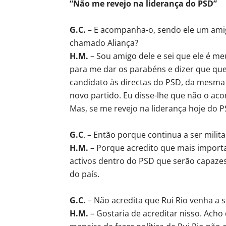
“Não me revejo na liderança do PSD”
G.C.
– E acompanha-o, sendo ele um amig
chamado Aliança?
H.M.
– Sou amigo dele e sei que ele é me
para me dar os parabéns e dizer que que
candidato às directas do PSD, da mesma
novo partido. Eu disse-lhe que não o ac
Mas, se me revejo na liderança hoje do 
G.C
. – Então porque continua a ser milit
H.M.
– Porque acredito que mais importa
activos dentro do PSD que serão capaze
do país.
G.C.
– Não acredita que Rui Rio venha a 
H.M.
– Gostaria de acreditar nisso. Ach