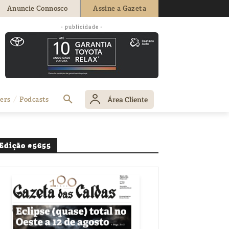
Anuncie Connosco
Assine a Gazeta
- publicidade -
Área Cliente
ers
Podcasts
Edição #5655