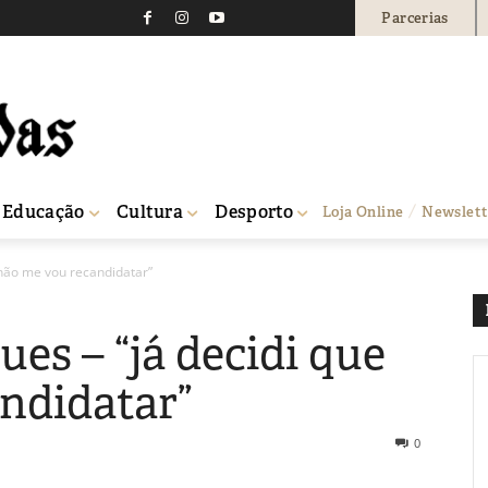
Parcerias
Educação
Cultura
Desporto
Loja Online
Newslett
não me vou recandidatar”
s – “já decidi que
ndidatar”
0