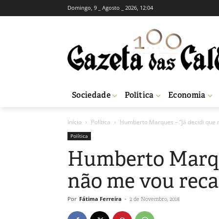
Domingo, 9 _ Agosto _ 2026, 12:04
Sociedade
Política
Economia
Início
Política
Humberto Marques – “já decidi que 
Política
Humberto Marque
não me vou reca
Por
Fátima Ferreira
-
2 de Novembro, 2018