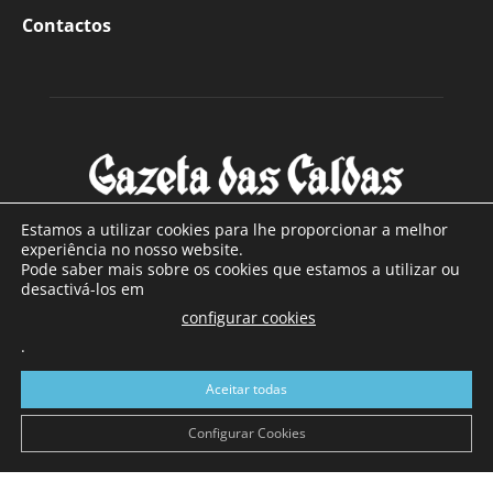
Contactos
Estamos a utilizar cookies para lhe proporcionar a melhor
experiência no nosso website.
Pode saber mais sobre os cookies que estamos a utilizar ou
SOBRE NÓS
desactivá-los em
configurar cookies
Com sede nas Caldas da Rainha e mais de 90 anos de
.
existência, é o jornal regional com maior número de leitores
a sul de distrito de Leiria, com mais de 40.000 leitores por
Aceitar todas
toda a região Oeste. Jornal com distribuição em Portugal
Continental e assinatura online.
Configurar Cookies