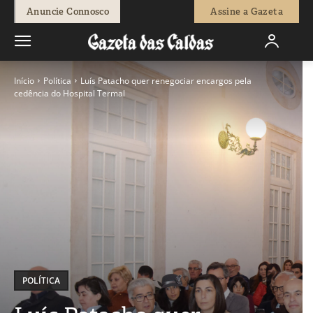
Anuncie Connosco
Assine a Gazeta
Início
Política
Luís Patacho quer renegociar encargos pela
cedência do Hospital Termal
POLÍTICA