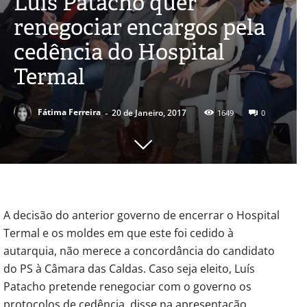
Luís Patacho quer
renegociar encargos pela
cedência do Hospital
Termal
-
Fátima Ferreira
20 de Janeiro, 2017
1649
0
A decisão do anterior governo de encerrar o Hospital
Termal e os moldes em que este foi cedido à
autarquia, não merece a concordância do candidato
do PS à Câmara das Caldas. Caso seja eleito, Luís
Patacho pretende renegociar com o governo os
protocolos de cedência, disse na apresentação