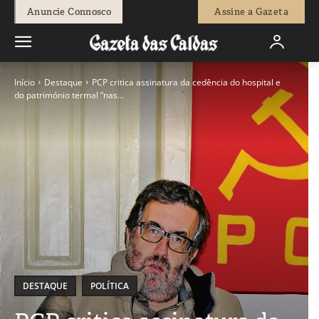
Anuncie Connosco
Assine a Gazeta
Início
Destaque
PCP critica assinatura da cedência do hospital e
do património termal “nas...
DESTAQUE
POLÍTICA