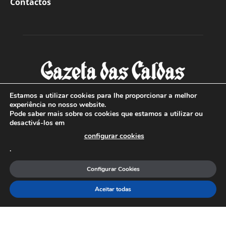
Contactos
Estamos a utilizar cookies para lhe proporcionar a melhor
experiência no nosso website.
Pode saber mais sobre os cookies que estamos a utilizar ou
SOBRE NÓS
desactivá-los em
configurar cookies
Com sede nas Caldas da Rainha e mais de 90 anos de
.
existência, é o jornal regional com maior número de leitores
a sul de distrito de Leiria, com mais de 40.000 leitores por
Configurar Cookies
toda a região Oeste. Jornal com distribuição em Portugal
Continental e assinatura online.
Aceitar todas
SIGA-NOS