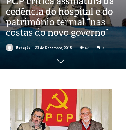
PCP critica assinatura da
cedência do hospital e do
património termal “nas
costas do novo governo”
-
Redação
23 de Dezembro, 2015
622
0