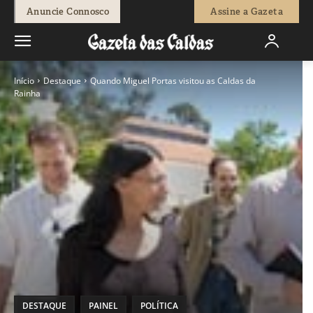
Anuncie Connosco
Assine a Gazeta
Início
Destaque
Quando Miguel Portas visitou as Caldas da
Rainha
DESTAQUE
PAINEL
POLÍTICA