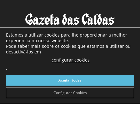
Estamos a utilizar cookies para lhe proporcionar a melhor
experiência no nosso website.
Pode saber mais sobre os cookies que estamos a utilizar ou
SOBRE NÓS
desactivá-los em
configurar cookies
Com sede nas Caldas da Rainha e mais de 90 anos de
.
existência, é o jornal regional com maior número de leitores
a sul de distrito de Leiria, com mais de 40.000 leitores por
Aceitar todas
toda a região Oeste. Jornal com distribuição em Portugal
Continental e assinatura online.
Configurar Cookies
SIGA-NOS