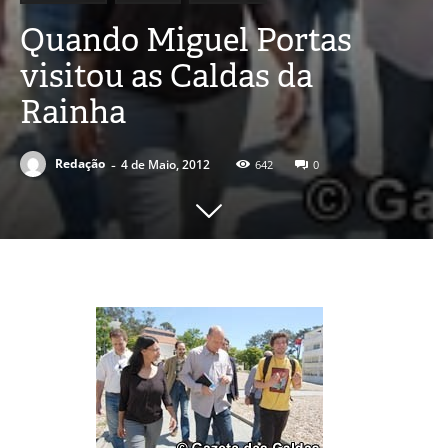
Quando Miguel Portas
visitou as Caldas da
Rainha
-
Redação
4 de Maio, 2012
642
0