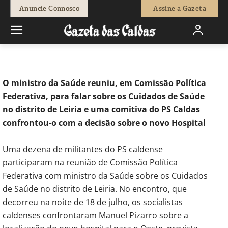
-
Fátima Ferreira
29 de Julho, 2023
757
0
Anuncie Connosco
Assine a Gazeta
Início
Política
Socialistas caldenses contestam, em Leiria,
decisão da localização do Hospital
O ministro da Saúde reuniu, em Comissão Política
Federativa, para falar sobre os Cuidados de Saúde
no distrito de Leiria e uma comitiva do PS Caldas
confrontou-o com a decisão sobre o novo Hospital
Uma dezena de militantes do PS caldense
participaram na reunião de Comissão Política
Federativa com ministro da Saúde sobre os Cuidados
de Saúde no distrito de Leiria. No encontro, que
decorreu na noite de 18 de julho, os socialistas
caldenses confrontaram Manuel Pizarro sobre a