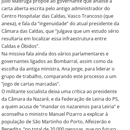
Júlio Madruga propõe ao governante que analise a
carta aberta escrita pelo antigo administrador do
Centro Hospitalar das Caldas, Vasco Trancoso (que
anexa), e fala da “ingenuidade” do atual presidente da
Câmara das Caldas, que “julgava que um estudo sério
resultaria em localizar essa infraestrutura entre
Caldas e Óbidos”.
Na missiva fala ainda dos vários parlamentares e
governantes ligados ao Bombarral, assim como da
escolha da antiga ministra, Ana Jorge, para liderar o
grupo de trabalho, comparando este processo a um
“jogo de cartas marcadas”.
O militante socialista deixa uma crítica ao presidente
da Câmara da Nazaré, e da Federação de Leiria do PS,
a quem acusa de “mandar os nazarenos para Leiria” e
aconselha o ministro Manuel Pizarro a explicar à
população de São Martinho do Porto, Alfeizerão e
Benedita, “no total de 20.000 pessoas, que no futuro