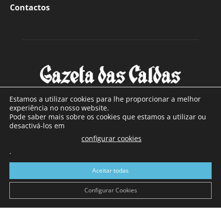
Contactos
Estamos a utilizar cookies para lhe proporcionar a melhor
experiência no nosso website.
Pode saber mais sobre os cookies que estamos a utilizar ou
SOBRE NÓS
desactivá-los em
configurar cookies
Com sede nas Caldas da Rainha e mais de 90 anos de
.
existência, é o jornal regional com maior número de leitores
a sul de distrito de Leiria, com mais de 40.000 leitores por
Aceitar todas
toda a região Oeste. Jornal com distribuição em Portugal
Continental e assinatura online.
Configurar Cookies
SIGA-NOS