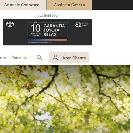
Anuncie Connosco
Assine a Gazeta
- publicidade -
Área Cliente
ers
Podcasts