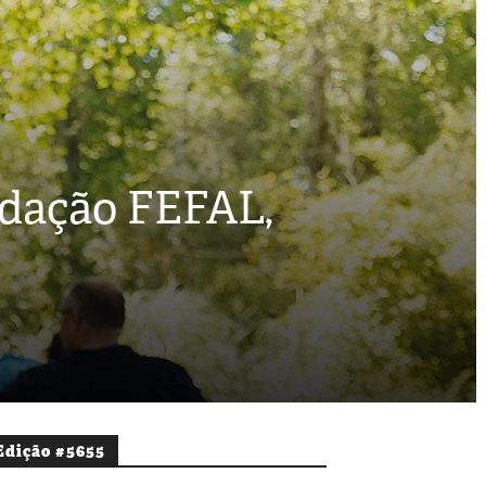
ndação FEFAL,
Edição #5655