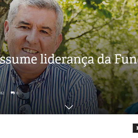
 assume liderança da Fu
282
0