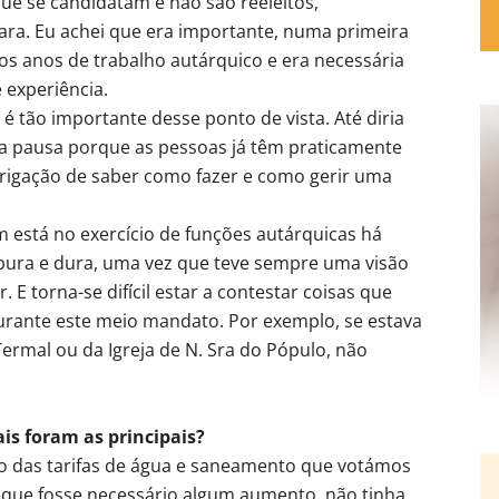
ue se candidatam e não são reeleitos,
ra. Eu achei que era importante, numa primeira
os anos de trabalho autárquico e era necessária
experiência.
é tão importante desse ponto de vista. Até diria
 pausa porque as pessoas já têm praticamente
brigação de saber como fazer e como gerir uma
m está no exercício de funções autárquicas há
 pura e dura, uma vez que teve sempre uma visão
 E torna-se difícil estar a contestar coisas que
rante este meio mandato. Por exemplo, se estava
Termal ou da Igreja de N. Sra do Pópulo, não
s foram as principais?
o das tarifas de água e saneamento que votámos
ue fosse necessário algum aumento, não tinha