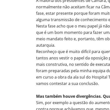
A maioria dos presidentes de Câmara, q
normalmente não aceitam ficar na Câma
fase, estar presente porque foram muit
alguma transmissão de conhecimento e 
Nesta fase acho que o meu papel já não 
que é um bom momento para fazer uma
meio mandato feito e, portanto, têm o
autarquia.
Reconheço que é muito difícil para que
tantos anos vestir o papel da oposição
mais construtiva, no sentido de executar.
foram preparadas pela minha equipa du
em curso a obra da ala sul do Hospital 
vamos contestar a sua conclusão.
Mas também houve divergências. Quai
Sim, por exemplo a questão do aument
contra porque achávamos que, mesmo q