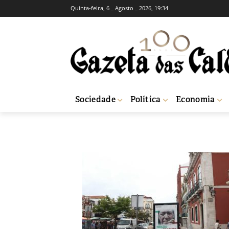
Quinta-feira, 6 _ Agosto _ 2026, 19:34
POLÍTICA
Vereadores do P
-
Joel Ribeiro
6 de Julho, 2018
1145
Sociedade
Política
Economia
Início
Política
Vereadores do PS criticam localização dos novos múpis