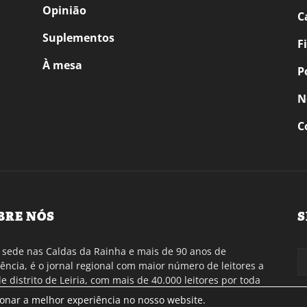
Opinião
C
Suplementos
F
À mesa
P
N
C
BRE NÓS
S
sede nas Caldas da Rainha e mais de 90 anos de
tência, é o jornal regional com maior número de leitores a
de distrito de Leiria, com mais de 40.000 leitores por toda
gião Oeste. Jornal com distribuição em Portugal
ionar a melhor experiência no nosso website.