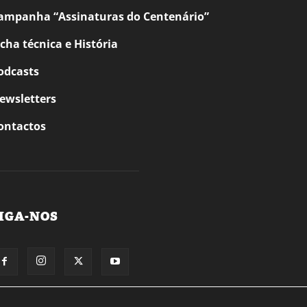
ampanha “Assinaturas do Centenário”
icha técnica e História
odcasts
ewsletters
ontactos
IGA-NOS