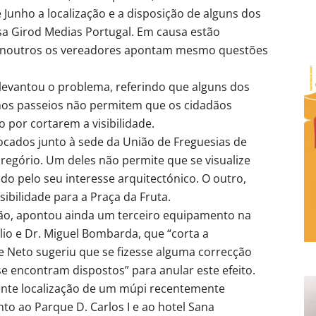
Junho a localização e a disposição de alguns dos
sa Girod Medias Portugal. Em causa estão
as noutros os vereadores apontam mesmo questões
 levantou o problema, referindo que alguns dos
nos passeios não permitem que os cidadãos
por cortarem a visibilidade.
ocados junto à sede da União de Freguesias de
egório. Um deles não permite que se visualize
ado pelo seu interesse arquitectónico. O outro,
sibilidade para a Praça da Fruta.
são, apontou ainda um terceiro equipamento na
lio e Dr. Miguel Bombarda, que “corta a
me Neto sugeriu que se fizesse alguma correcção
 encontram dispostos” para anular este efeito.
ente localização de um múpi recentemente
to ao Parque D. Carlos I e ao hotel Sana