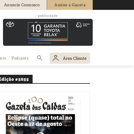
Anuncie Connosco
Assine a Gazeta
- publicidade -
dos novos múpis
Área Cliente
ers
Podcasts
Edição #5655