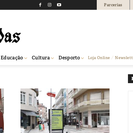
Parcerias
S criticam localização 
0
Educação
Cultura
Desporto
Loja Online
Newslett