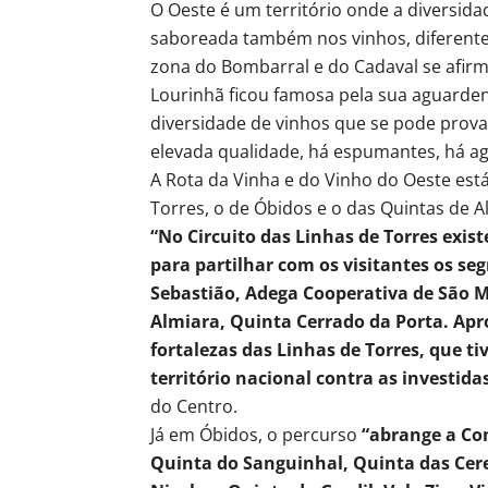
O Oeste é um território onde a diversida
saboreada também nos vinhos, diferentes
zona do Bombarral e do Cadaval se afirmo
Lourinhã ficou famosa pela sua aguarden
diversidade de vinhos que se pode provar
elevada qualidade, há espumantes, há agu
A Rota da Vinha e do Vinho do Oeste está
Torres, o de Óbidos e o das Quintas de A
“No Circuito das Linhas de Torres exis
para partilhar com os visitantes os se
Sebastião, Adega Cooperativa de São 
Almiara, Quinta Cerrado da Porta. Apro
fortalezas das Linhas de Torres, que 
território nacional contra as investida
do Centro.
Já em Óbidos, o percurso
“abrange a Co
Quinta do Sanguinhal, Quinta das Cerej