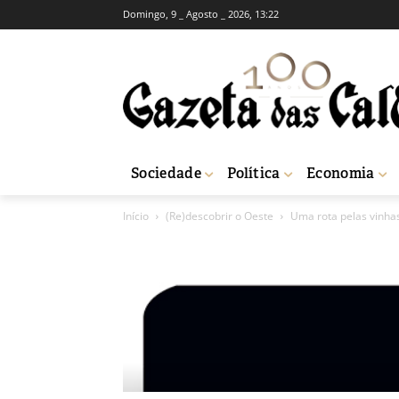
Domingo, 9 _ Agosto _ 2026, 13:22
Sociedade
Política
Economia
Início
(Re)descobrir o Oeste
Uma rota pelas vinhas