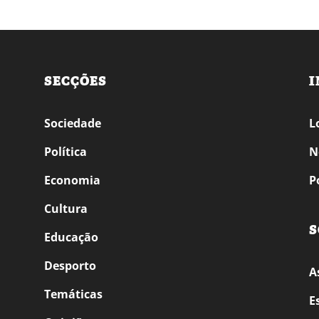
SECÇÕES
I
Sociedade
L
Política
N
Economia
P
Cultura
S
Educação
Desporto
A
Temáticas
E