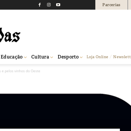
Parcerias
Educação
Cultura
Desporto
Loja Online
Newslett
 e pelos vinhos do Oeste