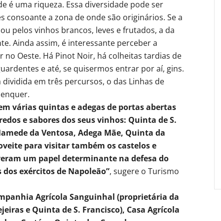
de é uma riqueza. Essa diversidade pode ser
 consoante a zona de onde são originários. Se a
u pelos vinhos brancos, leves e frutados, a da
te. Ainda assim, é interessante perceber a
 no Oeste. Há Pinot Noir, há colheitas tardias de
ardentes e até, se quisermos entrar por aí, gins.
 dividida em três percursos, o das Linhas de
lenquer.
tem várias quintas e adegas de portas abertas
gredos e sabores dos seus vinhos: Quinta de S.
Mamede da Ventosa, Adega Mãe, Quinta da
veite para visitar também os castelos e
tiveram um papel determinante na defesa do
s dos exércitos de Napoleão”
, sugere o Turismo
mpanhia Agrícola Sanguinhal (proprietária da
eiras e Quinta de S. Francisco), Casa Agrícola