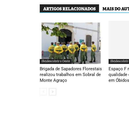
ARTIGOS RELACIONADOS
MAIS DO AU
(Re)descobrir o Oeste
(Re)descobrir
Brigada de Sapadores Florestais
Espaço F 
realizou trabalhos em Sobral de
qualidade 
Monte Agraço
em Óbido