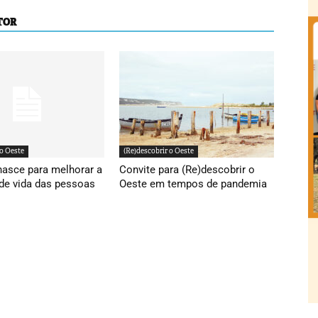
TOR
 o Oeste
(Re)descobrir o Oeste
nasce para melhorar a
Convite para (Re)descobrir o
de vida das pessoas
Oeste em tempos de pandemia
s