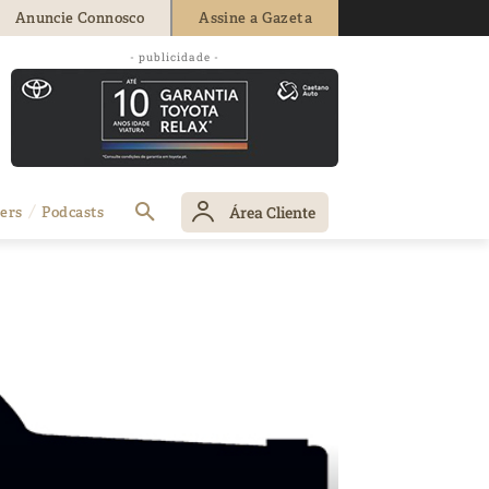
Anuncie Connosco
Assine a Gazeta
- publicidade -
Área Cliente
ers
Podcasts