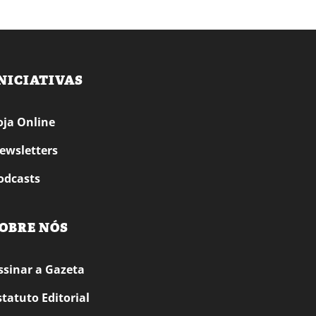
NICIATIVAS
oja Online
ewsletters
odcasts
OBRE NÓS
ssinar a Gazeta
statuto Editorial