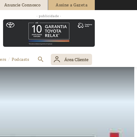
Anuncie Connosco
Assine a Gazeta
- publicidade -
Área Cliente
ers
Podcasts