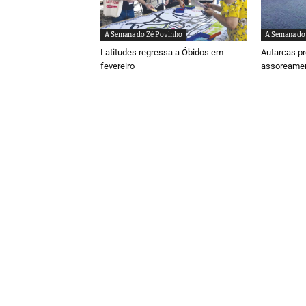
A Semana do Zé Povinho
A Semana do
Latitudes regressa a Óbidos em
Autarcas p
fevereiro
assoreamen