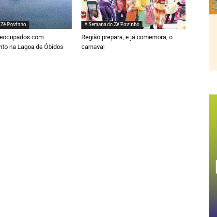
 Zé Povinho
A Semana do Zé Povinho
reocupados com
Região prepara, e já comemora, o
to na Lagoa de Óbidos
carnaval