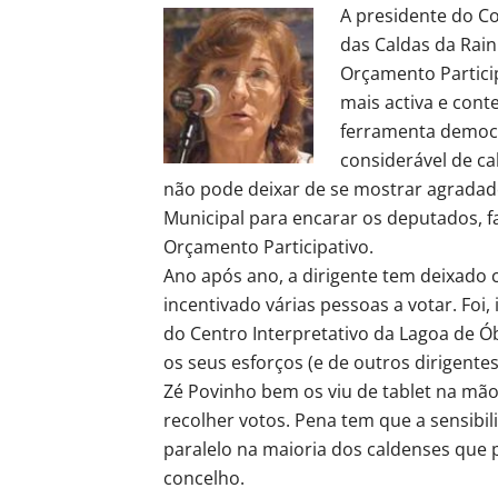
A presidente do C
das Caldas da Rain
Orçamento Particip
mais activa e cont
ferramenta democr
considerável de ca
não pode deixar de se mostrar agradado 
Municipal para encarar os deputados, f
Orçamento Participativo.
Ano após ano, a dirigente tem deixado c
incentivado várias pessoas a votar. Fo
do Centro Interpretativo da Lagoa de Ó
os seus esforços (e de outros dirigente
Zé Povinho bem os viu de tablet na mão
recolher votos. Pena tem que a sensibil
paralelo na maioria dos caldenses que 
concelho.