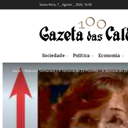
Sexta-feira, 7 _ Agosto _ 2026, 16:50
Sociedade
Política
Economia
Início
Rubricas Semanais
A Semana do Zé Povinho
A Semana do Zé 