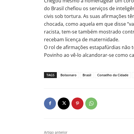
Chegou mesmo a homenagear um coronel
do Brasil chefiou os serviços de intelig
civis sob tortura. As suas afirmações 
chocada, como aquela em que disse “vam
racista, tem-se também mostrado contra
recebam licença de maternidade.
O rol de afirmações estapafúrdias não 
Povinho ao vê-lo alcandorar-se como ca
TAGS
Bolsonaro
Brasil
Conselho da Cidade
Artigo anterior