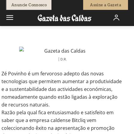
-
Redação
15 de Junho, 2018
1140
0
Anuncie Connosco
Assine a Gazeta
Início
Rubricas Semanais
A Semana do Zé Povinho
A semana
do Zé Povinho
| D.R.
Zé Povinho é um fervoroso adepto das novas
tecnologias que permitem aumentar a produtividade
e a sustentabilidade das actividades económicas,
nomeadamente quando estão ligadas à exploração
de recursos naturais.
Razão pela qual fica entusiasmado e satisfeito em
saber que a empresa caldense Bitcliq vem
coleccionando êxito na apresentação e promoção