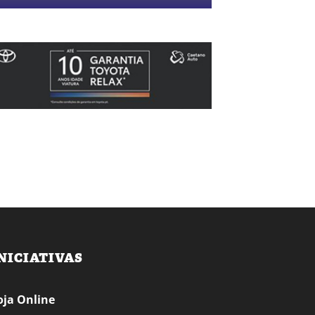
NICIATIVAS
oja Online