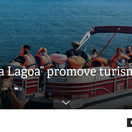
da Lagoa” promove turis
1281
0