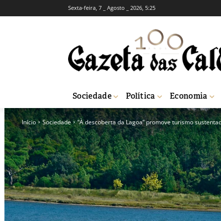
Sexta-feira, 7 _ Agosto _ 2026, 5:25
Sociedade
Política
Economia
Início
Sociedade
“À descoberta da Lagoa” promove turismo sustenta