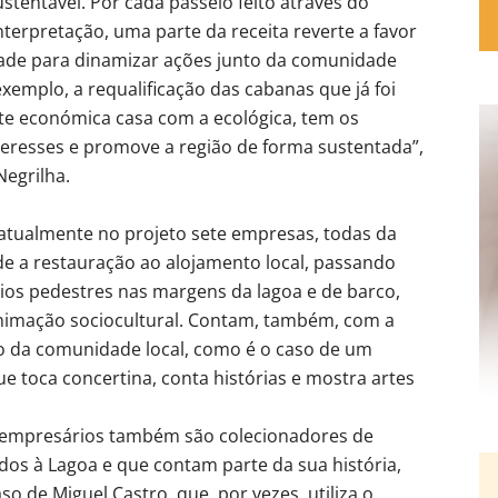
ustentável. Por cada passeio feito através do
nterpretação, uma parte da receita reverte a favor
dade para dinamizar ações junto da comunidade
xemplo, a requalificação das cabanas que já foi
arte económica casa com a ecológica, tem os
eresses e promove a região de forma sustentada”,
Negrilha.
atualmente no projeto sete empresas, todas da
de a restauração ao alojamento local, passando
ios pedestres nas margens da lagoa e de barco,
nimação sociocultural. Contam, também, com a
o da comunidade local, como é o caso de um
e toca concertina, conta histórias e mostra artes
 empresários também são colecionadores de
ados à Lagoa e que contam parte da sua história,
so de Miguel Castro, que, por vezes, utiliza o