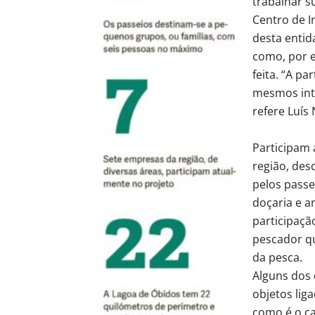
trabalhar s
Centro de I
desta enti
como, por e
feita. “A p
mesmos int
refere Luís 
Participam 
região, des
pelos passe
doçaria e a
participaçã
pescador qu
da pesca.
Alguns dos
objetos lig
como é o ca