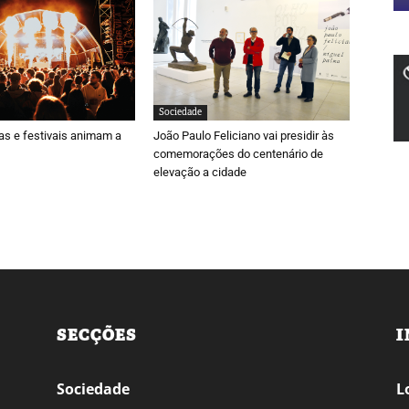
Sociedade
ras e festivais animam a
João Paulo Feliciano vai presidir às
comemorações do centenário de
elevação a cidade
SECÇÕES
I
Sociedade
L