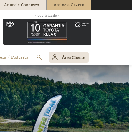
Anuncie Connosco
Assine a Gazeta
- publicidade -
Área Cliente
ers
Podcasts