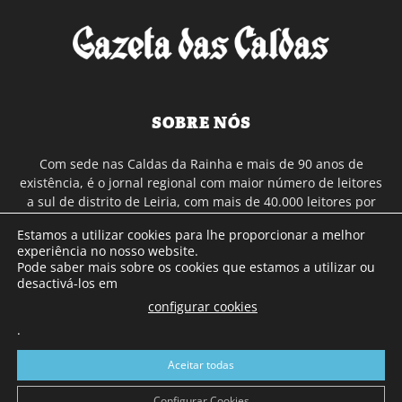
SOBRE NÓS
Com sede nas Caldas da Rainha e mais de 90 anos de
existência, é o jornal regional com maior número de leitores
a sul de distrito de Leiria, com mais de 40.000 leitores por
toda a região Oeste. Jornal com distribuição em Portugal
Estamos a utilizar cookies para lhe proporcionar a melhor
Continental e assinatura online.
experiência no nosso website.
Pode saber mais sobre os cookies que estamos a utilizar ou
desactivá-los em
SIGA-NOS
configurar cookies
.
Aceitar todas
Configurar Cookies