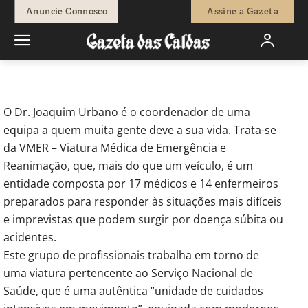
-
Redação
25 de Maio, 2012
696
0
Anuncie Connosco
Assine a Gazeta
Início
Breves
A Semana do Zé Povinho
O Dr. Joaquim Urbano é o coordenador de uma
equipa a quem muita gente deve a sua vida. Trata-se
da VMER – Viatura Médica de Emergência e
Reanimação, que, mais do que um veículo, é um
entidade composta por 17 médicos e 14 enfermeiros
preparados para responder às situações mais difíceis
e imprevistas que podem surgir por doença súbita ou
acidentes.
Este grupo de profissionais trabalha em torno de
uma viatura pertencente ao Serviço Nacional de
Saúde, que é uma autêntica “unidade de cuidados