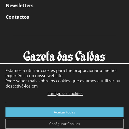
Newsletters
Contactos
Estamos a utilizar cookies para lhe proporcionar a melhor
experiência no nosso website.
Pode saber mais sobre os cookies que estamos a utilizar ou
SOBRE NÓS
desactivá-los em
configurar cookies
Com sede nas Caldas da Rainha e mais de 90 anos de
.
existência, é o jornal regional com maior número de leitores
a sul de distrito de Leiria, com mais de 40.000 leitores por
Aceitar todas
toda a região Oeste. Jornal com distribuição em Portugal
Continental e assinatura online.
Configurar Cookies