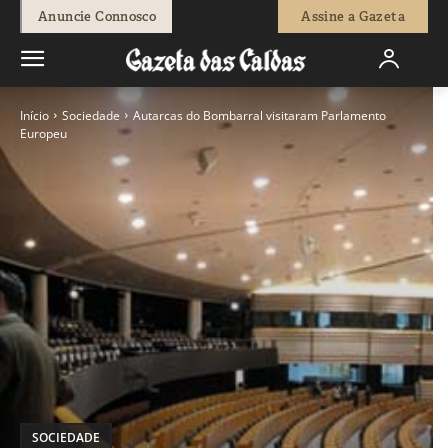
Anuncie Connosco
Assine a Gazeta
Início
Sociedade
Autarcas do Bombarral visitaram Parlamento
Europeu
SOCIEDADE