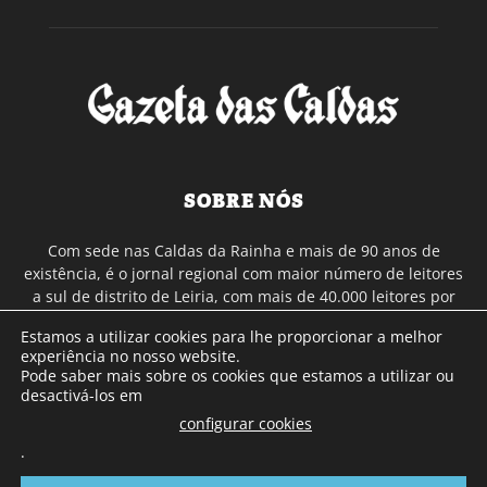
SOBRE NÓS
Com sede nas Caldas da Rainha e mais de 90 anos de
existência, é o jornal regional com maior número de leitores
a sul de distrito de Leiria, com mais de 40.000 leitores por
toda a região Oeste. Jornal com distribuição em Portugal
Estamos a utilizar cookies para lhe proporcionar a melhor
Continental e assinatura online.
experiência no nosso website.
Pode saber mais sobre os cookies que estamos a utilizar ou
desactivá-los em
SIGA-NOS
configurar cookies
.