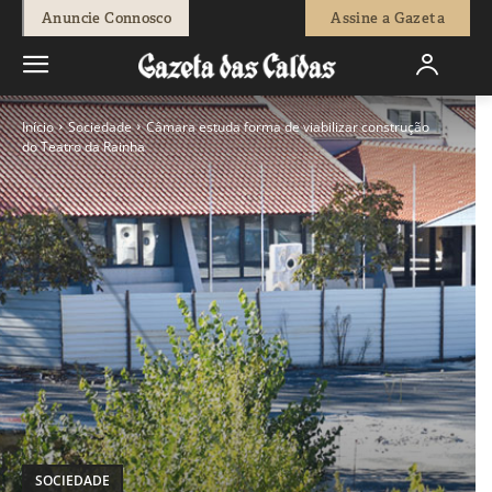
Anuncie Connosco
Assine a Gazeta
Início
Sociedade
Câmara estuda forma de viabilizar construção
do Teatro da Rainha
SOCIEDADE