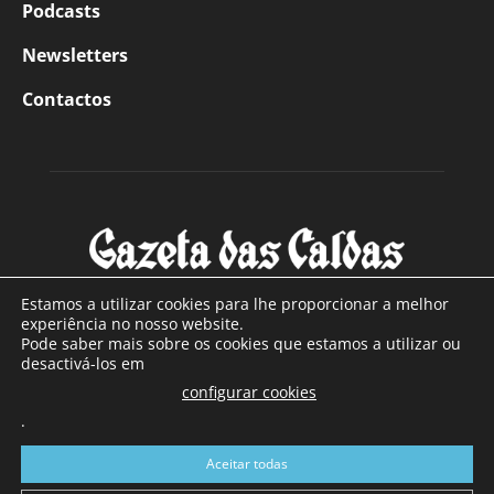
Podcasts
Newsletters
Contactos
Estamos a utilizar cookies para lhe proporcionar a melhor
experiência no nosso website.
Pode saber mais sobre os cookies que estamos a utilizar ou
SOBRE NÓS
desactivá-los em
configurar cookies
Com sede nas Caldas da Rainha e mais de 90 anos de
.
existência, é o jornal regional com maior número de leitores
a sul de distrito de Leiria, com mais de 40.000 leitores por
Aceitar todas
toda a região Oeste. Jornal com distribuição em Portugal
Continental e assinatura online.