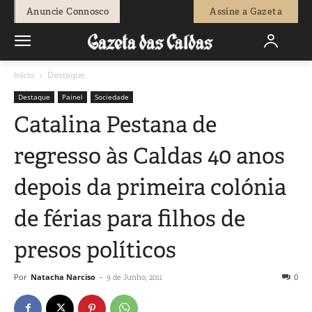
Anuncie Connosco
Assine a Gazeta
Início
Destaque
Destaque
Painel
Sociedade
Catalina Pestana de
regresso às Caldas 40 anos
depois da primeira colónia
de férias para filhos de
presos políticos
Por
Natacha Narciso
-
0
9 de Junho, 2011