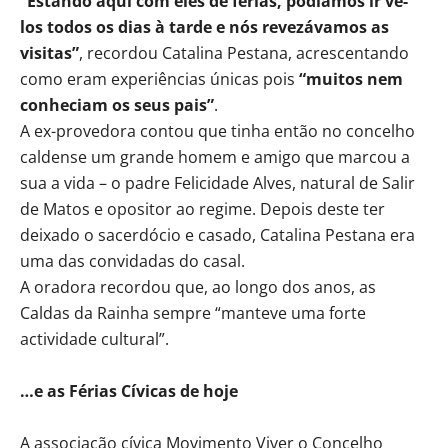
“Estando aqui com eles de férias, podíamos ir vê-
los todos os dias à tarde e nós revezávamos as
visitas”
, recordou Catalina Pestana, acrescentando
como eram experiências únicas pois
“muitos nem
conheciam os seus pais”
.
A ex-provedora contou que tinha então no concelho
caldense um grande homem e amigo que marcou a
sua a vida – o padre Felicidade Alves, natural de Salir
de Matos e opositor ao regime. Depois deste ter
deixado o sacerdócio e casado, Catalina Pestana era
uma das convidadas do casal.
A oradora recordou que, ao longo dos anos, as
Caldas da Rainha sempre “manteve uma forte
actividade cultural”.
…e as Férias Cívicas de hoje
A associação cívica Movimento Viver o Concelho