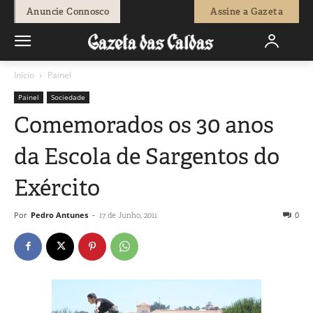
Anuncie Connosco
Assine a Gazeta
Início
Painel
Painel
Sociedade
Comemorados os 30 anos
da Escola de Sargentos do
Exército
Por
Pedro Antunes
-
0
17 de Junho, 2011