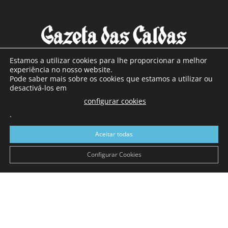
Estamos a utilizar cookies para lhe proporcionar a melhor
experiência no nosso website.
Pode saber mais sobre os cookies que estamos a utilizar ou
SOBRE NÓS
desactivá-los em
configurar cookies
Com sede nas Caldas da Rainha e mais de 90 anos de
.
existência, é o jornal regional com maior número de leitores
a sul de distrito de Leiria, com mais de 40.000 leitores por
Aceitar todas
toda a região Oeste. Jornal com distribuição em Portugal
Continental e assinatura online.
Configurar Cookies
SIGA-NOS