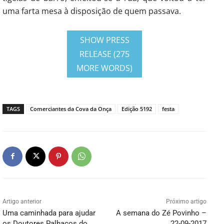
uma farta mesa à disposição de quem passava.
SHOW PRESS
RELEASE (275
MORE WORDS)
TAGS
Comerciantes da Cova da Onça
Edição 5192
festa
Artigo anterior
Próximo artigo
Uma caminhada para ajudar
A semana do Zé Povinho –
os Doutores Palhaços do
22-09-2017