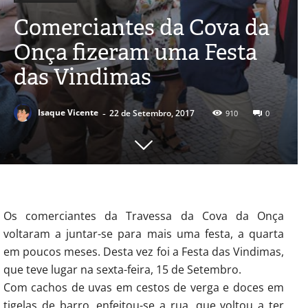
Comerciantes da Cova da
Onça fizeram uma Festa
das Vindimas
-
Isaque Vicente
22 de Setembro, 2017
910
0
Os comerciantes da Travessa da Cova da Onça
voltaram a juntar-se para mais uma festa, a quarta
em poucos meses. Desta vez foi a Festa das Vindimas,
que teve lugar na sexta-feira, 15 de Setembro.
Com cachos de uvas em cestos de verga e doces em
tigelas de barro, enfeitou-se a rua, que voltou a ter