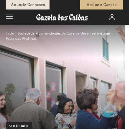
Anuncie Connosco
Assine a Gazeta
Início
Sociedade
Comerciantes da Cova da Onça fizeram uma
Festa das Vindimas
SOCIEDADE