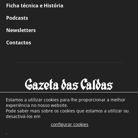
Ficha técnica e História
Podcasts
Newsletters
Contactos
Estamos a utilizar cookies para lhe proporcionar a melhor
experiência no nosso website.
Pode saber mais sobre os cookies que estamos a utilizar ou
SOBRE NÓS
desactivá-los em
configurar cookies
Com sede nas Caldas da Rainha e mais de 90 anos de
.
existência, é o jornal regional com maior número de leitores