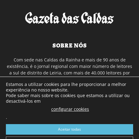
SOBRE NÓS
Com sede nas Caldas da Rainha e mais de 90 anos de
existência, é o jornal regional com maior número de leitores
a sul de distrito de Leiria, com mais de 40.000 leitores por
toda a região Oeste. Jornal com distribuição em Portugal
Estamos a utilizar cookies para lhe proporcionar a melhor
Continental e assinatura online.
experiência no nosso website.
Pode saber mais sobre os cookies que estamos a utilizar ou
desactivá-los em
SIGA-NOS
configurar cookies
.
Aceitar todas