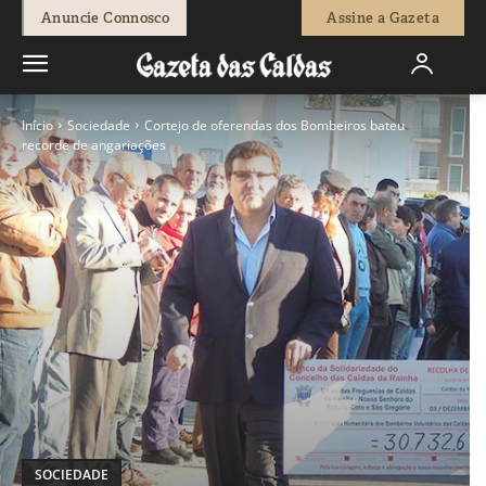
Anuncie Connosco
Assine a Gazeta
Início
Sociedade
Cortejo de oferendas dos Bombeiros bateu
recorde de angariações
SOCIEDADE