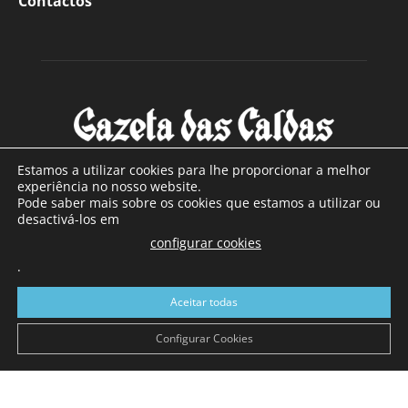
Contactos
Estamos a utilizar cookies para lhe proporcionar a melhor
experiência no nosso website.
Pode saber mais sobre os cookies que estamos a utilizar ou
SOBRE NÓS
desactivá-los em
configurar cookies
Com sede nas Caldas da Rainha e mais de 90 anos de
.
existência, é o jornal regional com maior número de leitores
a sul de distrito de Leiria, com mais de 40.000 leitores por
Aceitar todas
toda a região Oeste. Jornal com distribuição em Portugal
Continental e assinatura online.
Configurar Cookies
SIGA-NOS