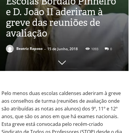
Escolas Bordalo Pinheiro
e D. João II aderiram à
greve das reuniões de
avaliação
-
Beatriz Raposo
15 de Junho, 2018
1093
0
Pelo menos duas escolas caldenses aderiram à greve
aos conselhos de turma (reuniões de avaliação onde
são atribuídas as notas aos alunos) dos 9º, 11º e 12º
anos, que são os anos em que há exames nacionais.
Esta greve está convocada pelo recém-criado
Sindicato de Todos os Professores (STOP) desde o dia