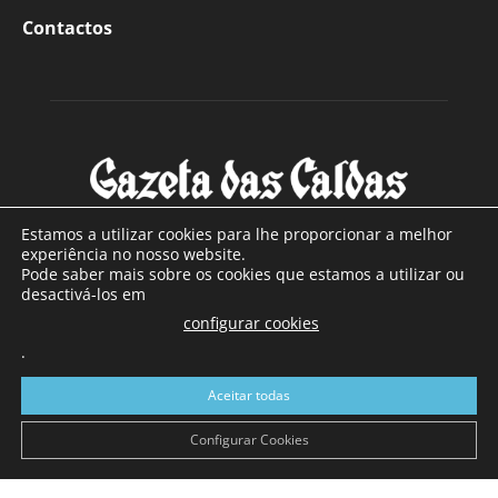
Contactos
Estamos a utilizar cookies para lhe proporcionar a melhor
experiência no nosso website.
Pode saber mais sobre os cookies que estamos a utilizar ou
SOBRE NÓS
desactivá-los em
configurar cookies
Com sede nas Caldas da Rainha e mais de 90 anos de
existência, é o jornal regional com maior número de leitores
.
a sul de distrito de Leiria, com mais de 40.000 leitores por
Aceitar todas
toda a região Oeste. Jornal com distribuição em Portugal
Continental e assinatura online.
Configurar Cookies