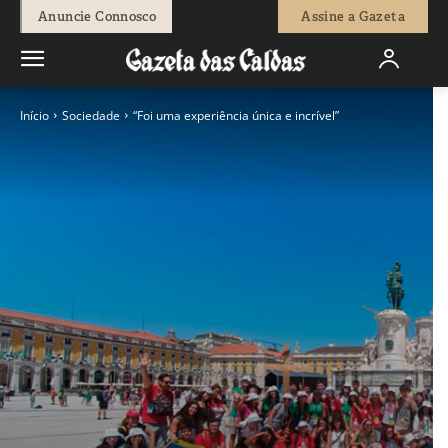
Anuncie Connosco
Assine a Gazeta
Início
Sociedade
“Foi uma experiência única e incrível”