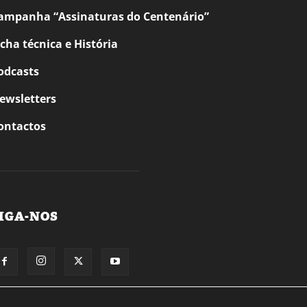
ampanha “Assinaturas do Centenário”
icha técnica e História
odcasts
ewsletters
ontactos
IGA-NOS