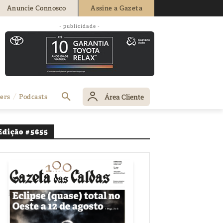
Anuncie Connosco
Assine a Gazeta
- publicidade -
m Alcobaça
Área Cliente
ers
Podcasts
Edição #5655