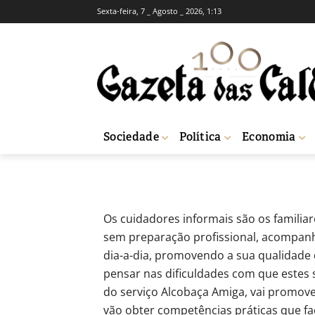
Sexta-feira, 7 _ Agosto _ 2026, 1:13
BREVES
SOCIEDADE
Formação para 
-
Redação
2 de Março, 2012
658
Sociedade
Política
Economia
Início
Breves
Formação para cuidadores informais em Alcobaça
Os cuidadores informais são os familia
sem preparação profissional, acompanh
dia-a-dia, promovendo a sua qualidade d
pensar nas dificuldades com que estes 
do serviço Alcobaça Amiga, vai promov
vão obter competências práticas que fa