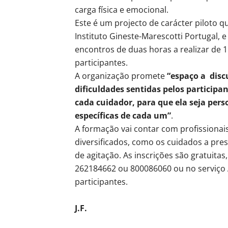
carga física e emocional.
Este é um projecto de carácter piloto q
Instituto Gineste-Marescotti Portugal, 
encontros de duas horas a realizar de 
participantes.
A organização promete
“espaço a disc
dificuldades sentidas pelos participa
cada cuidador, para que ela seja per
específicas de cada um”
.
A formação vai contar com profissiona
diversificados, como os cuidados a prest
de agitação. As inscrições são gratuita
262184662 ou 800086060 ou no serviço A
participantes.
J.F.