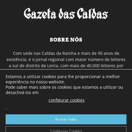
SOBRE NÓS
Com sede nas Caldas da Rainha e mais de 90 anos de
existência, é o jornal regional com maior número de leitores
a sul de distrito de Leiria, com mais de 40.000 leitores por
toda a região Oeste. Jornal com distribuição em Portugal
Estamos a utilizar cookies para lhe proporcionar a melhor
Continental e assinatura online.
experiência no nosso website.
Pode saber mais sobre os cookies que estamos a utilizar ou
desactivá-los em
SIGA-NOS
configurar cookies
.
Aceitar todas
Configurar Cookies