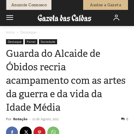
Anuncie Connosco
Assine a Gazeta
Início
Destaque
Destaque
Painel
Sociedade
Guarda do Alcaide de
Óbidos recria
acampamento com as artes
da guerra e da vida da
Idade Média
Por
Redação
-
0
10 de Agosto, 2012