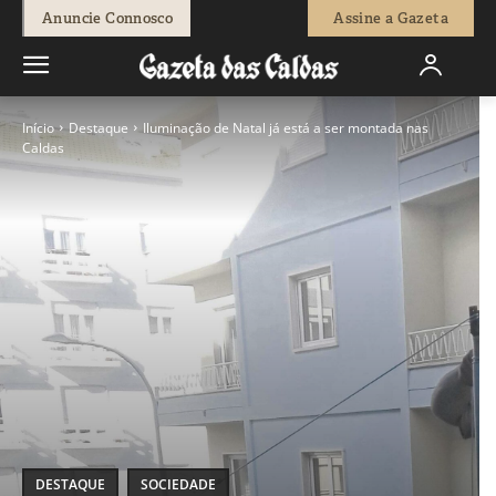
Anuncie Connosco
Assine a Gazeta
Início
Destaque
Iluminação de Natal já está a ser montada nas
Caldas
DESTAQUE
SOCIEDADE