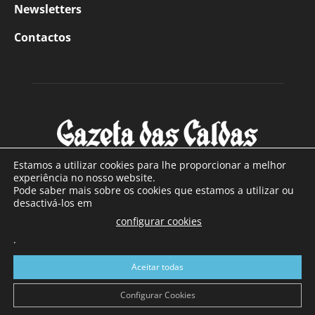
Newsletters
Contactos
Estamos a utilizar cookies para lhe proporcionar a melhor
experiência no nosso website.
Pode saber mais sobre os cookies que estamos a utilizar ou
SOBRE NÓS
desactivá-los em
configurar cookies
Com sede nas Caldas da Rainha e mais de 90 anos de
.
existência, é o jornal regional com maior número de leitores
a sul de distrito de Leiria, com mais de 40.000 leitores por
Aceitar todas
toda a região Oeste. Jornal com distribuição em Portugal
Continental e assinatura online.
Configurar Cookies