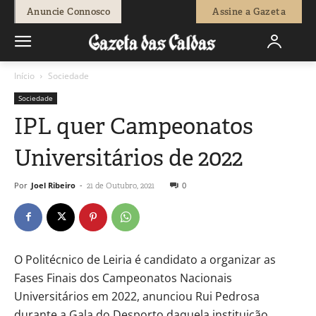
Anuncie Connosco
Assine a Gazeta
Início
Sociedade
Sociedade
IPL quer Campeonatos
Universitários de 2022
Por
Joel Ribeiro
-
0
21 de Outubro, 2021
O Politécnico de Leiria é candidato a organizar as
Fases Finais dos Campeonatos Nacionais
Universitários em 2022, anunciou Rui Pedrosa
durante a Gala do Desporto daquela instituição