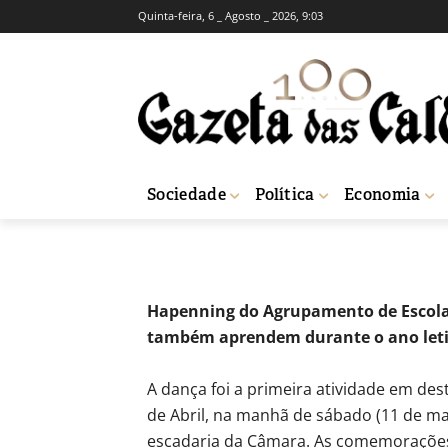
Quinta-feira, 6 _ Agosto _ 2026, 9:03
Meio milhar da 
cidade
-
Fátima Ferreira
18 de Maio, 2024
4
Sociedade
Política
Economia
Início
Sociedade
Meio milhar da Raul Proença levou Abril ao centro d
Hapenning do Agrupamento de Escolas
também aprendem durante o ano let
A dança foi a primeira atividade em de
de Abril, na manhã de sábado (11 de maio
escadaria da Câmara. As comemorações d