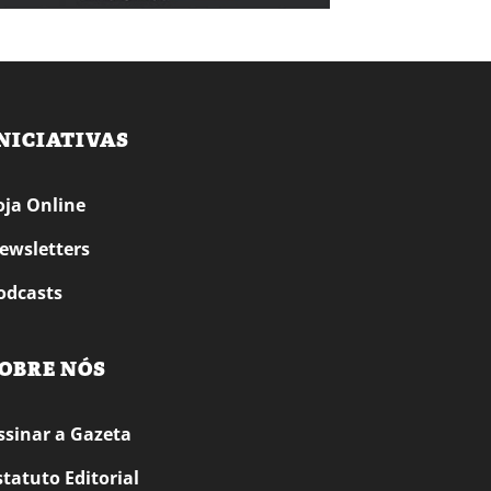
NICIATIVAS
oja Online
ewsletters
odcasts
OBRE NÓS
ssinar a Gazeta
statuto Editorial