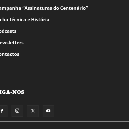
ampanha “Assinaturas do Centenário”
icha técnica e História
odcasts
ewsletters
ontactos
IGA-NOS