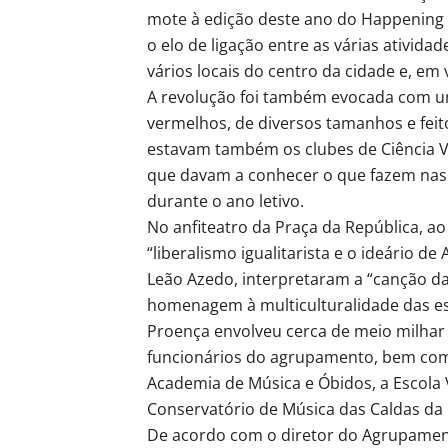
mote à edição deste ano do Happening
o elo de ligação entre as várias ativid
vários locais do centro da cidade e, em
A revolução foi também evocada com um
vermelhos, de diversos tamanhos e feito
estavam também os clubes de Ciência Viv
que davam a conhecer o que fazem na
durante o ano letivo.
No anfiteatro da Praça da República, a
“liberalismo igualitarista e o ideário d
Leão Azedo, interpretaram a “canção da
homenagem à multiculturalidade das es
Proença envolveu cerca de meio milhar 
funcionários do agrupamento, bem com
Academia de Música e Óbidos, a Escola 
Conservatório de Música das Caldas da 
De acordo com o diretor do Agrupamento