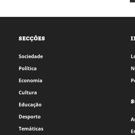
SECÇÕES
I
Sociedade
L
Política
N
Economia
P
Cultura
S
Educação
Desporto
A
Temáticas
E