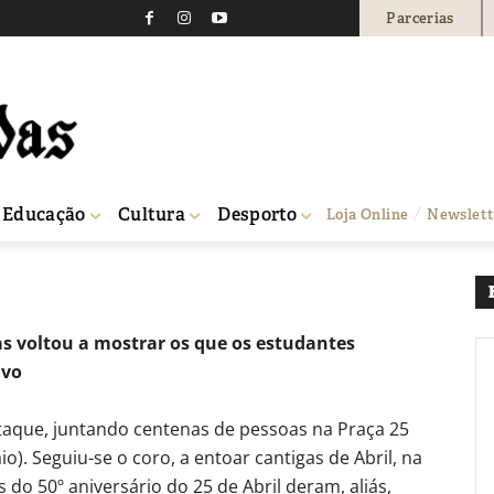
Parcerias
Raul Proença levou Abri
86
0
Educação
Cultura
Desporto
Loja Online
Newslett
a cidade
 voltou a mostrar os que os estudantes
ivo
staque, juntando centenas de pessoas na Praça 25
). Seguiu-se o coro, a entoar cantigas de Abril, na
o 50º aniversário do 25 de Abril deram, aliás,