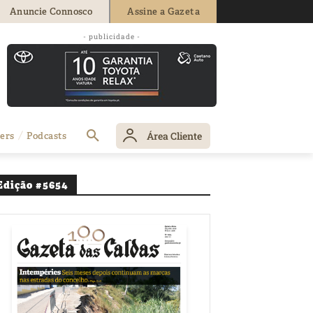
Anuncie Connosco
Assine a Gazeta
l ao centro da
- publicidade -
Área Cliente
ers
Podcasts
Edição #5654