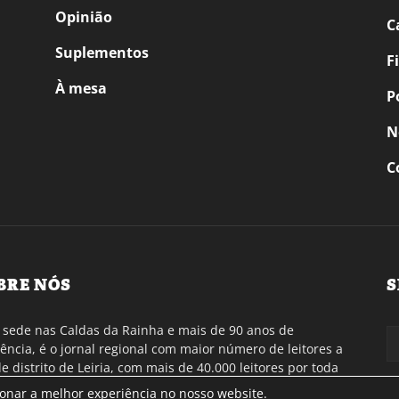
Opinião
C
Suplementos
F
À mesa
P
N
C
BRE NÓS
S
sede nas Caldas da Rainha e mais de 90 anos de
tência, é o jornal regional com maior número de leitores a
de distrito de Leiria, com mais de 40.000 leitores por toda
gião Oeste. Jornal com distribuição em Portugal
ionar a melhor experiência no nosso website.