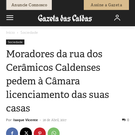
Anuncie Connosco
Assine a Gazeta
Início
Sociedade
Sociedade
Moradores da rua dos
Cerâmicos Caldenses
pedem à Câmara
licenciamento das suas
casas
Por
Isaque Vicente
-
0
28 de Abril, 2017