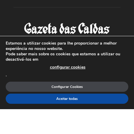
Estamos a utilizar cookies para lhe proporcionar a melhor
experiência no nosso website.
Pode saber mais sobre os cookies que estamos a utilizar ou
SOBRE NÓS
desactivá-los em
configurar cookies
Com sede nas Caldas da Rainha e mais de 90 anos de
.
existência, é o jornal regional com maior número de leitores
a sul de distrito de Leiria, com mais de 40.000 leitores por
Configurar Cookies
toda a região Oeste. Jornal com distribuição em Portugal
Continental e assinatura online.
Aceitar todas
SIGA-NOS