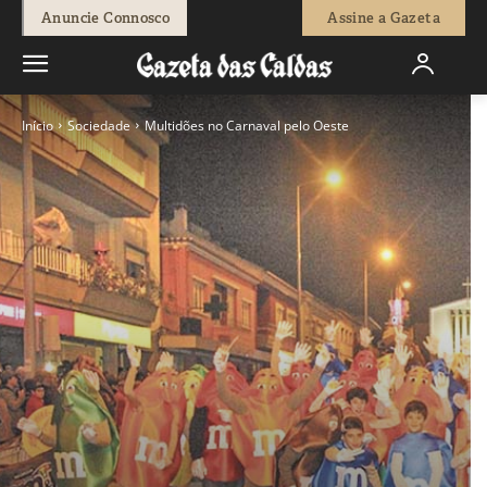
Anuncie Connosco
Assine a Gazeta
Início
Sociedade
Multidões no Carnaval pelo Oeste