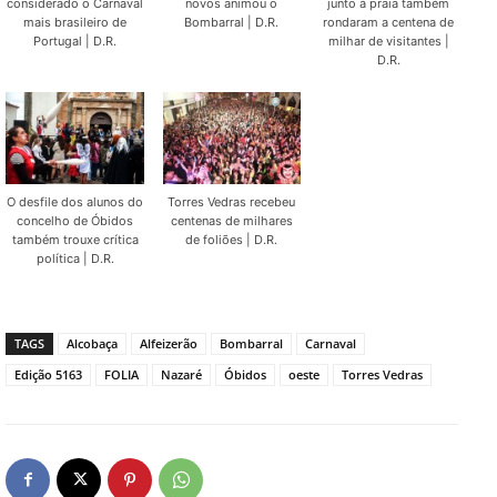
considerado o Carnaval
novos animou o
junto à praia também
mais brasileiro de
Bombarral | D.R.
rondaram a centena de
Portugal | D.R.
milhar de visitantes |
D.R.
O desfile dos alunos do
Torres Vedras recebeu
concelho de Óbidos
centenas de milhares
também trouxe crítica
de foliões | D.R.
política | D.R.
TAGS
Alcobaça
Alfeizerão
Bombarral
Carnaval
Edição 5163
FOLIA
Nazaré
Óbidos
oeste
Torres Vedras