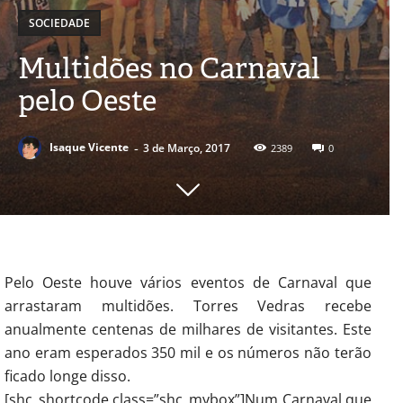
SOCIEDADE
Multidões no Carnaval
pelo Oeste
-
Isaque Vicente
3 de Março, 2017
2389
0
Pelo Oeste houve vários eventos de Carnaval que
arrastaram multidões. Torres Vedras recebe
anualmente centenas de milhares de visitantes. Este
ano eram esperados 350 mil e os números não terão
ficado longe disso.
[shc_shortcode class=”shc_mybox”]Num Carnaval que