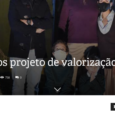
s projeto de valorizaçã
758
0