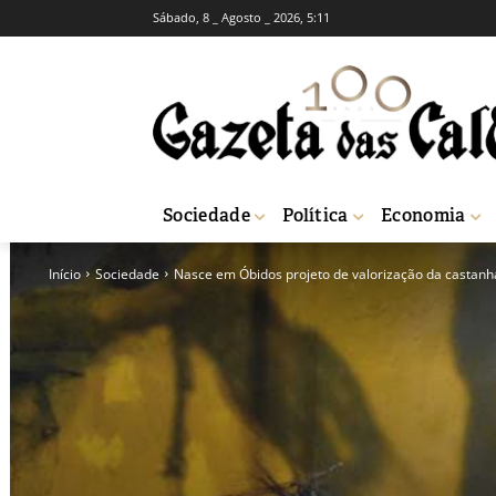
Sábado, 8 _ Agosto _ 2026, 5:11
Sociedade
Política
Economia
Início
Sociedade
Nasce em Óbidos projeto de valorização da castanh