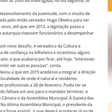
am às 2h00 da madrugada, no dia seguinte, às
Desenvolvimento da Juventude, com o intuito de
dada pelo então vereador Hugo Oliveira para ser
anos, até que, em 2012, a legislação passa a
la autarquia tivessem funcionários a desempenhar
um novo desafio. A vereadora da Cultura e
 de confiança na bilheteira e incentivou alguns
so, e que acabaria por ficar, até hoje. “Interessei-
itir ver outras pessoas”, conta.
 levou a que em 2019 acedesse a integrar a direção
 localidade de onde é natural e residente.
 profissionais a 28 de fevereiro. Podia ter-se
o faltava um ano para o mandato terminar, e
a Câmara e da Assembleia Municipal. À Gazeta das
 Na última Assembleia Municipal, o presidente da
a fosse assistir, o que deverá acontecer já na de