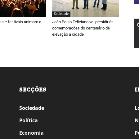
Sociedade
ras e festivais animam a
João Paulo Feliciano vai presidir às
comemorações do centenário de
elevação a cidade
SECÇÕES
I
Sociedade
L
Política
N
Economia
P