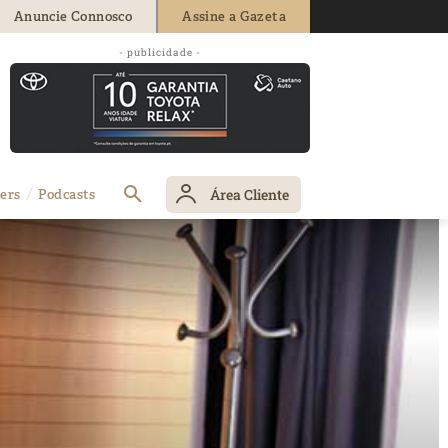
Anuncie Connosco
Assine a Gazeta
- publicidade -
Área Cliente
ers
Podcasts