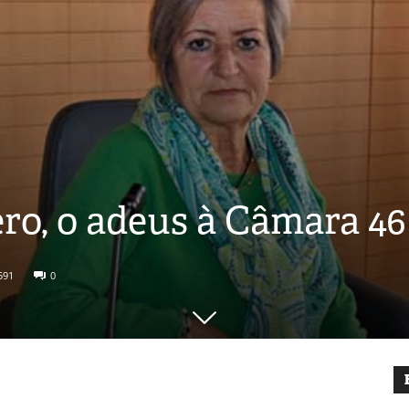
ro, o adeus à Câmara 46
591
0