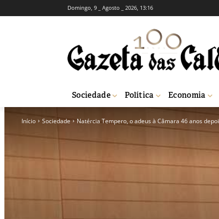
Domingo, 9 _ Agosto _ 2026, 13:16
Sociedade
Política
Economia
Início
Sociedade
Natércia Tempero, o adeus à Câmara 46 anos depoi