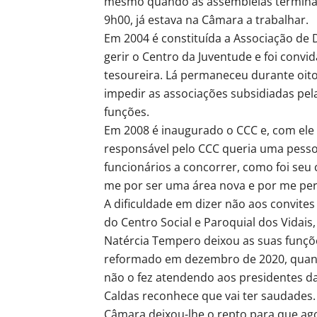
mesmo quando as assembleias terminav
9h00, já estava na Câmara a trabalhar.
Em 2004 é constituída a Associação de 
gerir o Centro da Juventude e foi convi
tesoureira. Lá permaneceu durante oito 
impedir as associações subsidiadas pe
funções.
Em 2008 é inaugurado o CCC e, com ele 
responsável pelo CCC queria uma pessoa
funcionários a concorrer, como foi seu ca
me por ser uma área nova e por me perm
A dificuldade em dizer não aos convites
do Centro Social e Paroquial dos Vidais,
Natércia Tempero deixou as suas funções
reformado em dezembro de 2020, quand
não o fez atendendo aos presidentes d
Caldas reconhece que vai ter saudades.
Câmara deixou-lhe o repto para que agor