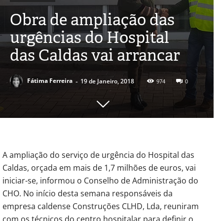
Obra de ampliação das
urgências do Hospital
das Caldas vai arrancar
-
Fátima Ferreira
19 de Janeiro, 2018
974
0
A ampliação do serviço de urgência do Hospital das
Caldas, orçada em mais de 1,7 milhões de euros, vai
iniciar-se, informou o Conselho de Administração do
CHO. No início desta semana responsáveis da
empresa caldense Construções CLHD, Lda, reuniram
com os técnicos do centro hospitalar para definir o