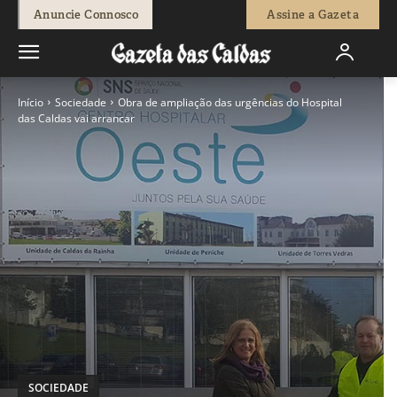
Anuncie Connosco
Assine a Gazeta
Início
Sociedade
Obra de ampliação das urgências do Hospital
das Caldas vai arrancar
SOCIEDADE