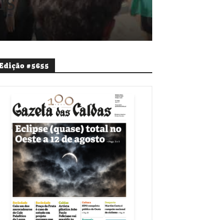
ís
Edição #5655