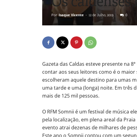
Os caldenses 
Por
Isaque Vicente
-
0
12 de Julho, 2019
Gazeta das Caldas esteve presente na 8ª 
contar aos seus leitores como é o maior
escolheram aquele destino para umas mini
uma tarde e uma (longa) noite. Em três d
mais de 125 mil pessoas.
O RFM Somnii é um festival de música ele
pela localização, em plena areal da Praia
evento atrai dezenas de milhares de pess
Este ano o Somnii contou com um segundo