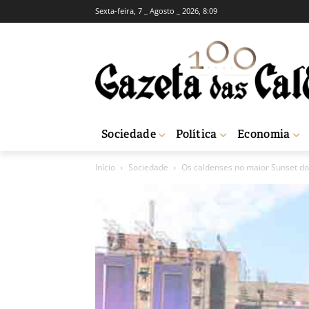
Sexta-feira, 7 _ Agosto _ 2026, 8:09
Sociedade
Política
Economia
Início
Sociedade
Os caldenses no maior Sunset do