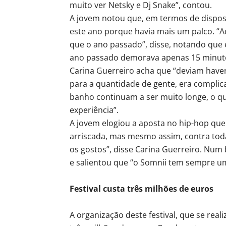
muito ver Netsky e Dj Snake”, contou.
A jovem notou que, em termos de disposi
este ano porque havia mais um palco. “A
que o ano passado”, disse, notando que 
ano passado demorava apenas 15 minut
Carina Guerreiro acha que “deviam haver
para a quantidade de gente, era complica
banho continuam a ser muito longe, o que
experiência”.
A jovem elogiou a aposta no hip-hop que f
arriscada, mas mesmo assim, contra toda
os gostos”, disse Carina Guerreiro. Num
e salientou que “o Somnii tem sempre u
Festival custa três milhões de euros
A organização deste festival, que se real