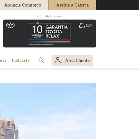
Anuncie Connosco
Assine a Gazeta
- publicidade -
Área Cliente
ers
Podcasts