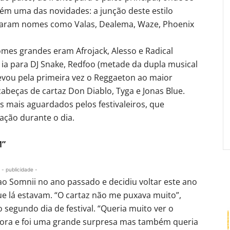
bém uma das novidades: a junção deste estilo
assaram nomes como Valas, Dealema, Waze, Phoenix
nomes grandes eram Afrojack, Alesso e Radical
ia para DJ Snake, Redfoo (metade da dupla musical
evou pela primeira vez o Reggaeton ao maior
cabeças de cartaz Don Diablo, Tyga e Jonas Blue.
mais aguardados pelos festivaleiros, que
ção durante o dia.
M”
- publicidade -
 ao Somnii no ano passado e decidiu voltar este ano
ue lá estavam. “O cartaz não me puxava muito”,
 segundo dia de festival. “Queria muito ver o
 hora e foi uma grande surpresa mas também queria