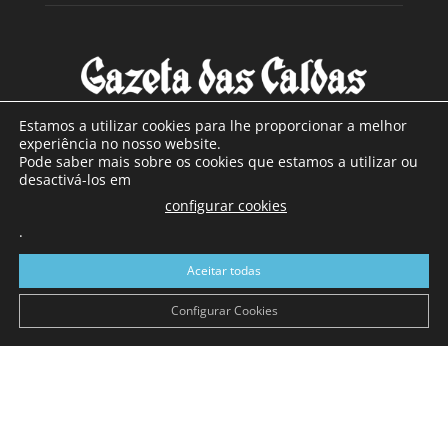
Estamos a utilizar cookies para lhe proporcionar a melhor
experiência no nosso website.
Pode saber mais sobre os cookies que estamos a utilizar ou
SOBRE NÓS
desactivá-los em
configurar cookies
Com sede nas Caldas da Rainha e mais de 90 anos de
.
existência, é o jornal regional com maior número de leitores
a sul de distrito de Leiria, com mais de 40.000 leitores por
Aceitar todas
toda a região Oeste. Jornal com distribuição em Portugal
Continental e assinatura online.
Configurar Cookies
SIGA-NOS