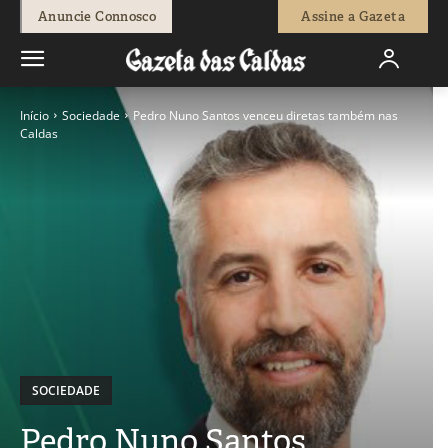
Anuncie Connosco
Assine a Gazeta
Início
Sociedade
Pedro Nuno Santos venceu diretas também nas
Caldas
SOCIEDADE
Pedro Nuno Santos