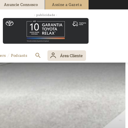
Anuncie Connosco
Assine a Gazeta
- publicidade -
Área Cliente
ers
Podcasts