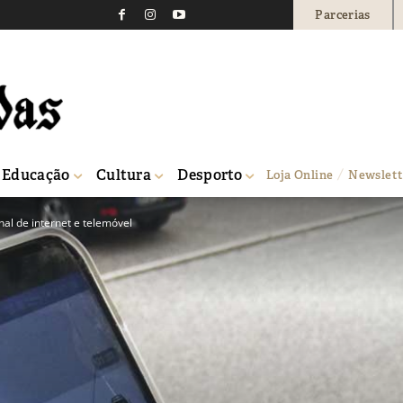
Parcerias
Educação
Cultura
Desporto
Loja Online
Newslett
nal de internet e telemóvel