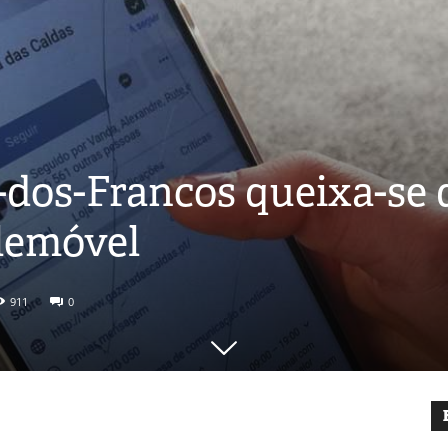
dos-Francos queixa-se da
elemóvel
911
0