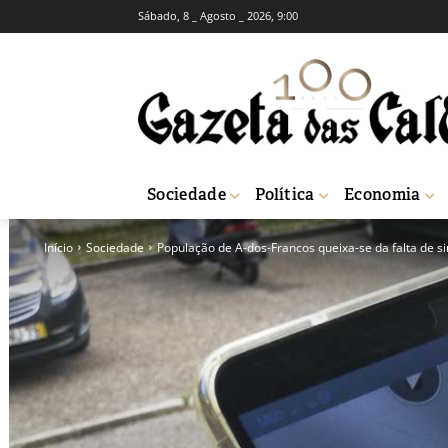
Sábado, 8 _ Agosto _ 2026, 9:00
Sociedade
Política
Economia
Início
Sociedade
População de A-dos-Francos queixa-se da falta de si