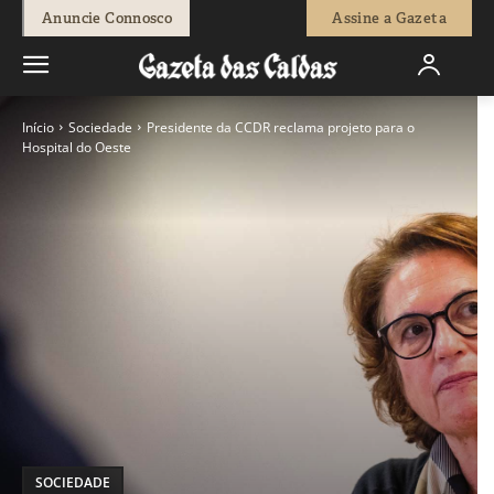
Anuncie Connosco
Assine a Gazeta
Início
Sociedade
Presidente da CCDR reclama projeto para o
Hospital do Oeste
SOCIEDADE