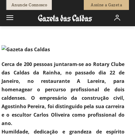
-
Fátima Ferreira
26 de Janeiro, 2018
888
0
Anuncie Connosco
Assine a Gazeta
Início
Sociedade
Rotary das Caldas distingue artista e
empresário como profissionais do ano
Cerca de 200 pessoas juntaram-se ao Rotary Clube
das Caldas da Rainha, no passado dia 22 de
Janeiro, no restaurante A Lareira, para
homenagear o percurso profissional de dois
caldenses. O empresário da construção civil,
Agostinho Pereira, foi distinguido pela sua carreira
e o escultor Carlos Oliveira como profissional do
ano.
Humildade, dedicação e grandeza de espírito