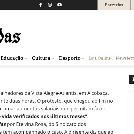
Parcerias
da Atlantis alcobacens
iais
0
Educação
Cultura
Desporto
Loja Online
Newslett
tos salariais
alhadores da Vista Alegre-Atlantis, em Alcobaça,
nte duas horas. O protesto, que chegou ao fim no
eclamar aumentos salariais que permitam fazer
 vida verificados nos últimos meses”
.
das
por Etelvina Rosa, do Sindicato dos
ue tem acompanhado o caso. A dirigente diz que ao