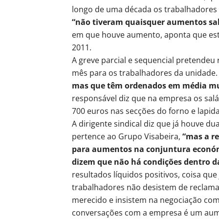
longo de uma década os trabalhadores d
“não tiveram quaisquer aumentos sal
em que houve aumento, aponta que est
2011.
A greve parcial e sequencial pretende
mês para os trabalhadores da unidade
mas que têm ordenados em média mu
responsável diz que na empresa os sal
700 euros nas secções do forno e lapid
A dirigente sindical diz que já houve 
pertence ao Grupo Visabeira,
“mas a r
para aumentos na conjuntura económ
dizem que não há condições dentro d
resultados líquidos positivos, coisa que
trabalhadores não desistem de reclam
merecido e insistem na negociação com 
conversações com a empresa é um aum