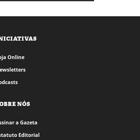
NICIATIVAS
oja Online
ewsletters
odcasts
OBRE NÓS
ssinar a Gazeta
statuto Editorial