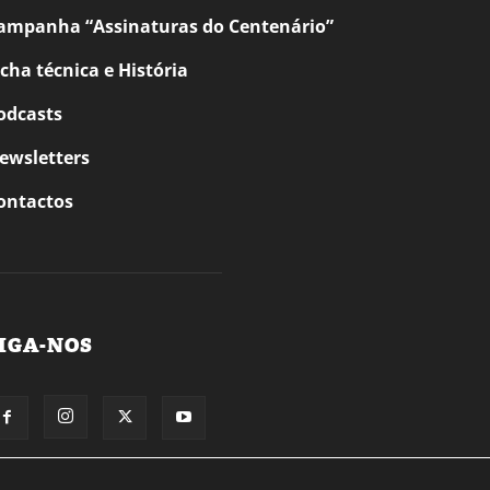
ampanha “Assinaturas do Centenário”
icha técnica e História
odcasts
ewsletters
ontactos
IGA-NOS