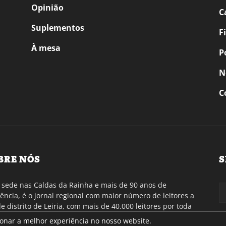
Opinião
C
Suplementos
F
À mesa
P
N
C
BRE NÓS
S
sede nas Caldas da Rainha e mais de 90 anos de
tência, é o jornal regional com maior número de leitores a
de distrito de Leiria, com mais de 40.000 leitores por toda
gião Oeste. Jornal com distribuição em Portugal
ionar a melhor experiência no nosso website.