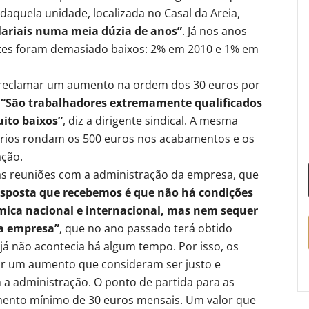
aquela unidade, localizada no Casal da Areia,
ariais numa meia dúzia de anos”
. Já nos anos
es foram demasiado baixos: 2% em 2010 e 1% em
u reclamar um aumento na ordem dos 30 euros por
.
“São trabalhadores extremamente qualificados
ito baixos”
, diz a dirigente sindical. A mesma
ários rondam os 500 euros nos acabamentos e os
ação.
duas reuniões com a administração da empresa, que
esposta que recebemos é que não há condições
ica nacional e internacional, mas nem sequer
a empresa”
, que no ano passado terá obtido
 já não acontecia há algum tempo. Por isso, os
ar um aumento que consideram ser justo e
a administração. O ponto de partida para as
ento mínimo de 30 euros mensais. Um valor que