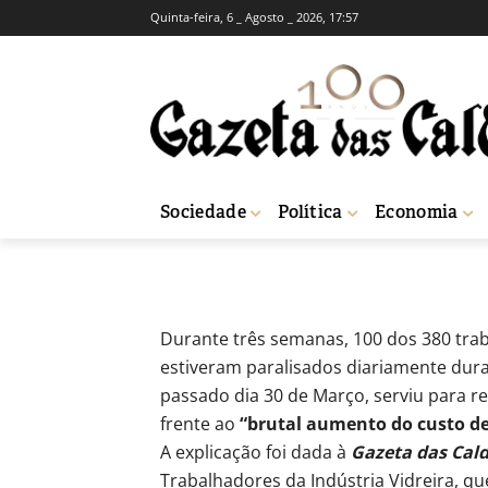
Quinta-feira, 6 _ Agosto _ 2026, 17:57
Trabalhadores 
aumentos salar
-
Redação
5 de Abril, 2012
552
Sociedade
Política
Economia
Início
Breves
Trabalhadores da Atlantis alcobacense reclamam aumen
Durante três semanas, 100 dos 380 trab
estiveram paralisados diariamente dura
passado dia 30 de Março, serviu para r
frente ao
“brutal aumento do custo de
A explicação foi dada à
Gazeta das Cal
Trabalhadores da Indústria Vidreira, q