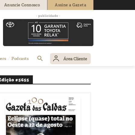
Anuncie Connosco
Assine a Gazeta
e reclamam
- publicidade -
Área Cliente
ers
Podcasts
Edição #5655