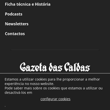
Ficha técnica e História
Podcasts
Newsletters
Contactos
Estamos a utilizar cookies para lhe proporcionar a melhor
experiência no nosso website.
Pode saber mais sobre os cookies que estamos a utilizar ou
SOBRE NÓS
desactivá-los em
configurar cookies
Com sede nas Caldas da Rainha e mais de 90 anos de
.
existência, é o jornal regional com maior número de leitores