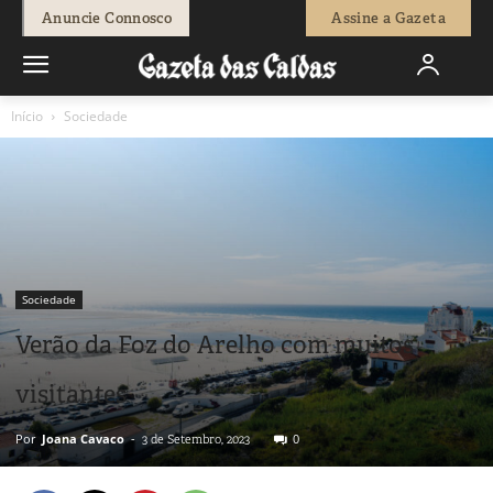
Anuncie Connosco
Assine a Gazeta
Início
Sociedade
Sociedade
Verão da Foz do Arelho com muitos
visitantes
Por
Joana Cavaco
-
0
3 de Setembro, 2023