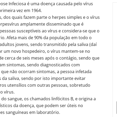
eose Infeciosa é uma doença causada pelo vírus
 primeira vez em 1964.
s, dos quais fazem parte o herpes simples e o vírus
 herpesvírus amplamente disseminado que é
pessoas susceptíveis ao vírus e considera-se que o
rio. Afeta mais de 90% da população em todo o
ultos jovens, sendo transmitido pela saliva (daí
tar um novo hospedeiro, o vírus mantem-se no
 cerca de seis meses após o contágio, sendo que
tam sintomas, sendo diagnosticados com
 que não ocorram sintomas, a pessoa infetada
s da saliva, sendo por isto importante evitar
tros utensílios com outras pessoas, sobretudo
o vírus.
 do sangue, os chamados linfócitos B, e origina a
rísticos da doença, que podem ser úteis no
ses sanguíneas em laboratório.