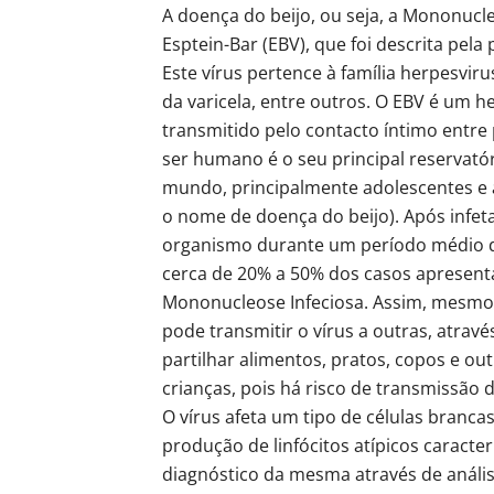
A doença do beijo, ou seja, a Mononucl
Esptein-Bar (EBV), que foi descrita pela
Este vírus pertence à família herpesviru
da varicela, entre outros. O EBV é um
transmitido pelo contacto íntimo entre 
ser humano é o seu principal reservató
mundo, principalmente adolescentes e ad
o nome de doença do beijo). Após infe
organismo durante um período médio de
cerca de 20% a 50% dos casos apresen
Mononucleose Infeciosa. Assim, mesmo
pode transmitir o vírus a outras, atravé
partilhar alimentos, pratos, copos e ou
crianças, pois há risco de transmissão d
O vírus afeta um tipo de células brancas
produção de linfócitos atípicos caracte
diagnóstico da mesma através de análi