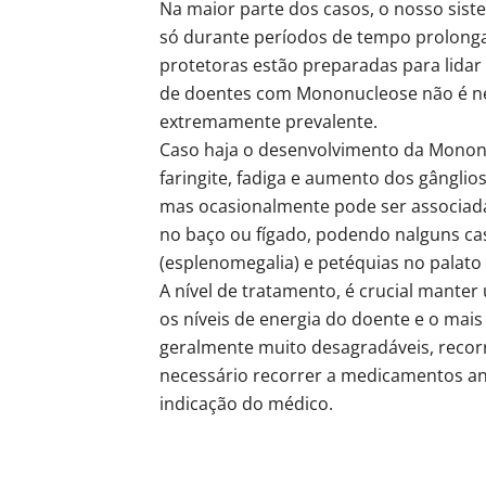
Na maior parte dos casos, o nosso sis
só durante períodos de tempo prolonga
protetoras estão preparadas para lidar
de doentes com Mononucleose não é nec
extremamente prevalente.
Caso haja o desenvolvimento da Mononu
faringite, fadiga e aumento dos gânglios
mas ocasionalmente pode ser associad
no baço ou fígado, podendo nalguns c
(esplenomegalia) e petéquias no palato
A nível de tratamento, é crucial mante
os níveis de energia do doente e o mai
geralmente muito desagradáveis, recorr
necessário recorrer a medicamentos an
indicação do médico.