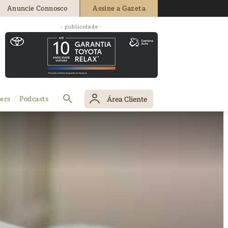
Anuncie Connosco
Assine a Gazeta
- publicidade -
Área Cliente
ers
Podcasts