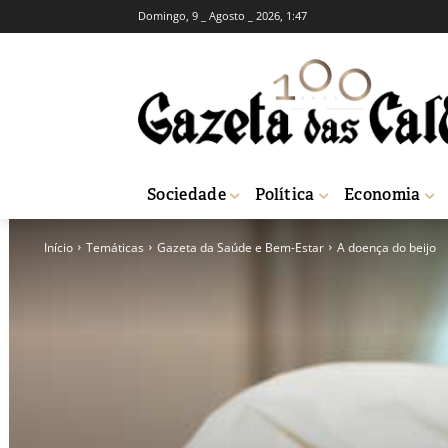
Domingo, 9 _ Agosto _ 2026, 1:47
Sociedade
Política
Economia
Início
Temáticas
Gazeta da Saúde e Bem-Estar
A doença do beijo