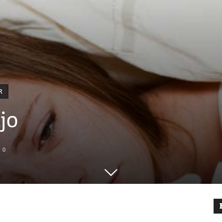
R
jo
0