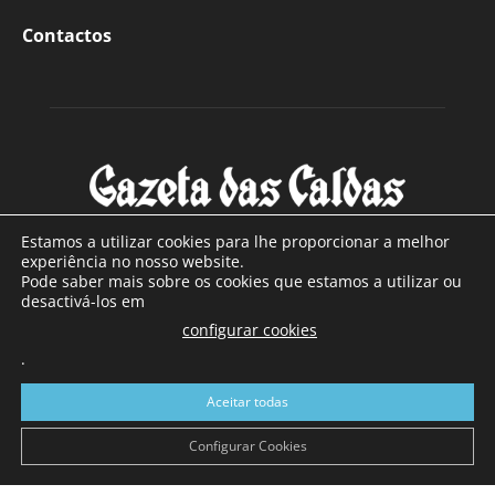
Contactos
Estamos a utilizar cookies para lhe proporcionar a melhor
experiência no nosso website.
Pode saber mais sobre os cookies que estamos a utilizar ou
SOBRE NÓS
desactivá-los em
configurar cookies
Com sede nas Caldas da Rainha e mais de 90 anos de
existência, é o jornal regional com maior número de leitores
.
a sul de distrito de Leiria, com mais de 40.000 leitores por
Aceitar todas
toda a região Oeste. Jornal com distribuição em Portugal
Continental e assinatura online.
Configurar Cookies