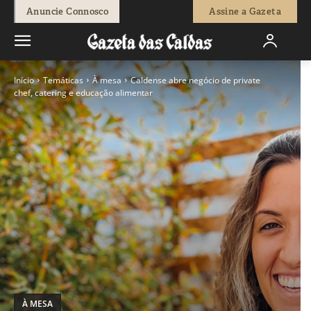
Anuncie Connosco
Assine a Gazeta
Início
Temáticas
À mesa
Caldense abre negócio de private
chef, catering e educação alimentar
À MESA