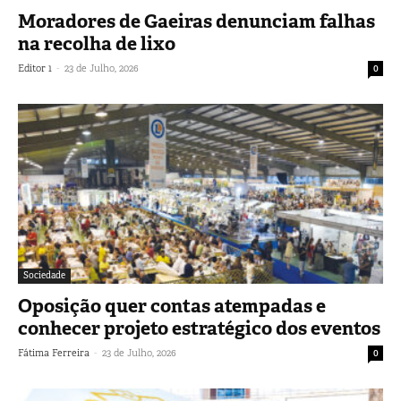
Moradores de Gaeiras denunciam falhas
na recolha de lixo
-
Editor 1
23 de Julho, 2026
0
Sociedade
Oposição quer contas atempadas e
conhecer projeto estratégico dos eventos
-
Fátima Ferreira
23 de Julho, 2026
0