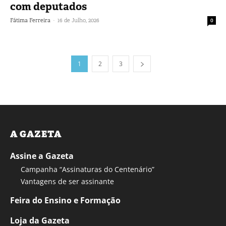
com deputados
-
Fátima Ferreira
16 de Julho, 2026
0
1
2
3
A GAZETA
Assine a Gazeta
Campanha “Assinaturas do Centenário”
Vantagens de ser assinante
Feira do Ensino e Formação
Loja da Gazeta