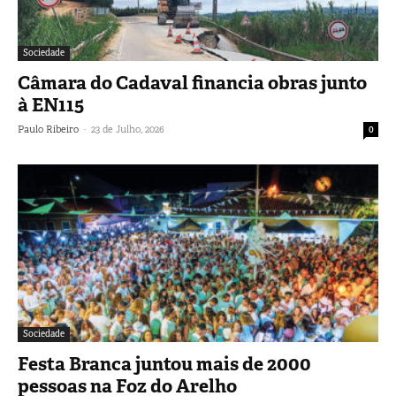
Sociedade
Câmara do Cadaval financia obras junto
à EN115
-
Paulo Ribeiro
23 de Julho, 2026
0
Sociedade
Festa Branca juntou mais de 2000
pessoas na Foz do Arelho