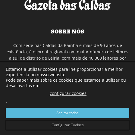
SOBRE NÓS
Com sede nas Caldas da Rainha e mais de 90 anos de
existência, é o jornal regional com maior número de leitores
a sul de distrito de Leiria, com mais de 40.000 leitores por
toda a região Oeste. Jornal com distribuição em Portugal
Estamos a utilizar cookies para lhe proporcionar a melhor
Continental e assinatura online.
experiência no nosso website.
Pode saber mais sobre os cookies que estamos a utilizar ou
desactivá-los em
SIGA-NOS
configurar cookies
.
Aceitar todas
Configurar Cookies
© Gazeta das Caldas - 2026