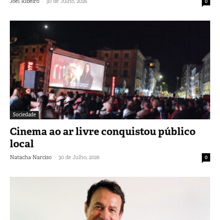
-
Joel Ribeiro
30 de Julho, 2026
0
Sociedade
Cinema ao ar livre conquistou público
local
-
Natacha Narciso
30 de Julho, 2026
0