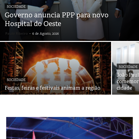
SOCIEDADE
Governo anuncia PPP para novo
Hospital do Oeste
Paulo Ribeiro
-
6 de Agosto, 2026
SOCIEDADE
João Paul
SOCIEDADE
comemora
Festas, feiras e festivais animam a região
cidade